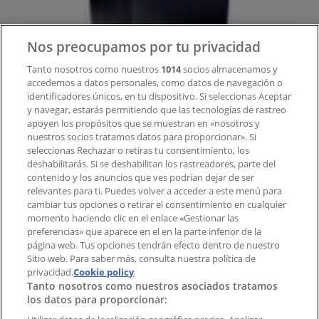
Soluciones para empresas
Noticias y prensa
Trabaja con nosotros
Nos preocupamos por tu privacidad
Tanto nosotros como nuestros
1014
socios almacenamos y
Contacto
accedemos a datos personales, como datos de navegación o
identificadores únicos, en tu dispositivo. Si seleccionas Aceptar
y navegar, estarás permitiendo que las tecnologías de rastreo
apoyen los propósitos que se muestran en «nosotros y
Contacto comercial y de marketing
nuestros socios tratamos datos para proporcionar». Si
Tienda mal colocada en el mapa
seleccionas Rechazar o retiras tu consentimiento, los
deshabilitarás. Si se deshabilitan los rastreadores, parte del
Notificar un folleto
contenido y los anuncios que ves podrían dejar de ser
¿Encontraste un problema en la web o en la
relevantes para ti. Puedes volver a acceder a este menú para
aplicación?
cambiar tus opciones o retirar el consentimiento en cualquier
momento haciendo clic en el enlace «Gestionar las
preferencias» que aparece en el en la parte inferior de la
Índices
página web. Tus opciones tendrán efecto dentro de nuestro
Sitio web. Para saber más, consulta nuestra política de
privacidad.
Cookie policy
Tanto nosotros como nuestros asociados tratamos
Marcas
los datos para proporcionar:
Negocios