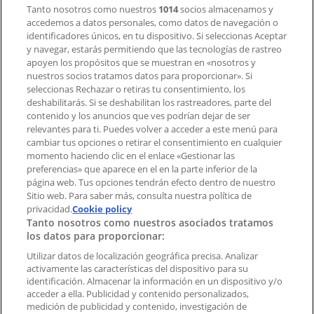
Tanto nosotros como nuestros
1014
socios almacenamos y
accedemos a datos personales, como datos de navegación o
Contacto comercial y de marketing
identificadores únicos, en tu dispositivo. Si seleccionas Aceptar
Tienda mal colocada en el mapa
y navegar, estarás permitiendo que las tecnologías de rastreo
Notificar un folleto
apoyen los propósitos que se muestran en «nosotros y
¿Encontraste un problema en la web o en la
nuestros socios tratamos datos para proporcionar». Si
aplicación?
seleccionas Rechazar o retiras tu consentimiento, los
deshabilitarás. Si se deshabilitan los rastreadores, parte del
contenido y los anuncios que ves podrían dejar de ser
Índices
relevantes para ti. Puedes volver a acceder a este menú para
cambiar tus opciones o retirar el consentimiento en cualquier
momento haciendo clic en el enlace «Gestionar las
preferencias» que aparece en el en la parte inferior de la
Marcas
página web. Tus opciones tendrán efecto dentro de nuestro
Marcas locales
Sitio web. Para saber más, consulta nuestra política de
Negocios
privacidad.
Cookie policy
Tanto nosotros como nuestros asociados tratamos
Negocios cercanos
los datos para proporcionar:
Productos
Productos locales
Utilizar datos de localización geográfica precisa. Analizar
activamente las características del dispositivo para su
Ciudades
identificación. Almacenar la información en un dispositivo y/o
acceder a ella. Publicidad y contenido personalizados,
Descargar la APP Tiendeo
medición de publicidad y contenido, investigación de