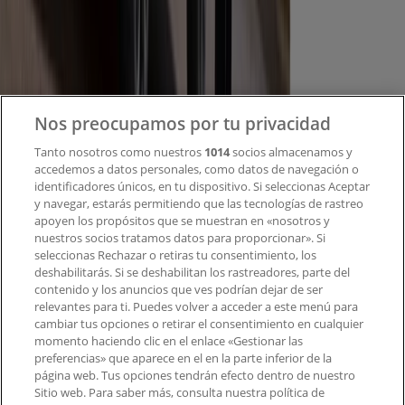
Soluciones para empresas
Noticias y prensa
Trabaja con nosotros
Contacto
Nos preocupamos por tu privacidad
Tanto nosotros como nuestros
1014
socios almacenamos y
accedemos a datos personales, como datos de navegación o
Contacto comercial y de marketing
identificadores únicos, en tu dispositivo. Si seleccionas Aceptar
Tienda mal colocada en el mapa
y navegar, estarás permitiendo que las tecnologías de rastreo
Notificar un folleto
apoyen los propósitos que se muestran en «nosotros y
¿Encontraste un problema en la web o en la
nuestros socios tratamos datos para proporcionar». Si
aplicación?
seleccionas Rechazar o retiras tu consentimiento, los
deshabilitarás. Si se deshabilitan los rastreadores, parte del
contenido y los anuncios que ves podrían dejar de ser
Índices
relevantes para ti. Puedes volver a acceder a este menú para
cambiar tus opciones o retirar el consentimiento en cualquier
momento haciendo clic en el enlace «Gestionar las
preferencias» que aparece en el en la parte inferior de la
Marcas
página web. Tus opciones tendrán efecto dentro de nuestro
Marcas locales
Sitio web. Para saber más, consulta nuestra política de