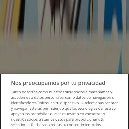
tecnológica que está reinventando las compras locales
en todo el mundo.
Tiendeo
¿Qué hacemos?
Soluciones para empresas
Noticias y prensa
Trabaja con nosotros
Contacto
Nos preocupamos por tu privacidad
Tanto nosotros como nuestros
1012
socios almacenamos y
accedemos a datos personales, como datos de navegación o
Contacto comercial y de marketing
identificadores únicos, en tu dispositivo. Si seleccionas Aceptar
Tienda mal colocada en el mapa
y navegar, estarás permitiendo que las tecnologías de rastreo
Notificar un folleto
apoyen los propósitos que se muestran en «nosotros y
¿Encontraste un problema en la web o en la
nuestros socios tratamos datos para proporcionar». Si
aplicación?
seleccionas Rechazar o retiras tu consentimiento, los