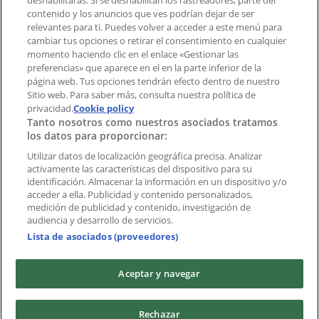
deshabilitarás. Si se deshabilitan los rastreadores, parte del
¿Encontraste un problema en la web o en la
contenido y los anuncios que ves podrían dejar de ser
aplicación?
relevantes para ti. Puedes volver a acceder a este menú para
cambiar tus opciones o retirar el consentimiento en cualquier
momento haciendo clic en el enlace «Gestionar las
Índices
preferencias» que aparece en el en la parte inferior de la
página web. Tus opciones tendrán efecto dentro de nuestro
Sitio web. Para saber más, consulta nuestra política de
Marcas
privacidad.
Cookie policy
Tanto nosotros como nuestros asociados tratamos
Negocios
los datos para proporcionar:
Negocios cercanos
Productos
Utilizar datos de localización geográfica precisa. Analizar
activamente las características del dispositivo para su
Ciudades
identificación. Almacenar la información en un dispositivo y/o
acceder a ella. Publicidad y contenido personalizados,
Descargar la APP Tiendeo
medición de publicidad y contenido, investigación de
audiencia y desarrollo de servicios.
Lista de asociados (proveedores)
Aceptar y navegar
Copyright © Tiendeo ® 2026 · Shopfully Marketing S.L.U. –
Rechazar