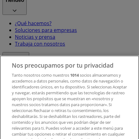
Tiendeo
¿Qué hacemos?
Soluciones para empresas
Noticias y prensa
Trabaja con nosotros
Contacto
Nos preocupamos por tu privacidad
Tanto nosotros como nuestros
1014
socios almacenamos y
accedemos a datos personales, como datos de navegación o
Contacto comercial y de marketing
identificadores únicos, en tu dispositivo. Si seleccionas Aceptar
Tienda mal colocada en el mapa
y navegar, estarás permitiendo que las tecnologías de rastreo
Notificar un folleto
apoyen los propósitos que se muestran en «nosotros y
¿Encontraste un problema en la web o en la
nuestros socios tratamos datos para proporcionar». Si
aplicación?
seleccionas Rechazar o retiras tu consentimiento, los
deshabilitarás. Si se deshabilitan los rastreadores, parte del
contenido y los anuncios que ves podrían dejar de ser
Índices
relevantes para ti. Puedes volver a acceder a este menú para
cambiar tus opciones o retirar el consentimiento en cualquier