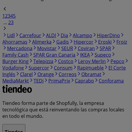
1
2
3
4
5
...
23
Lidl
Carrefour
ALDI
Dia
Alcampo
HiperDino
Ahorramas
Alimerka
Gadis
Hipercor
Eroski
Froiz
Mercadona
Movistar
SEUR
Coviran
SPAR
Family Cash
SPAR Gran Canaria
IKEA
Supeco
Burger King
Telepizza
Costco
Leroy Merlin
Pepco
Vodafone
Supercor
Consum
Rapimueble
El Corte
Inglés
Clarel
Orange
Correos
Obramat
MediaMarkt
TEDi
PrimaPrix
Caprabo
Conforama
Tiendeo forma parte de Shopfully, la empresa
tecnológica que está reinventando las compras locales
en todo el mundo.