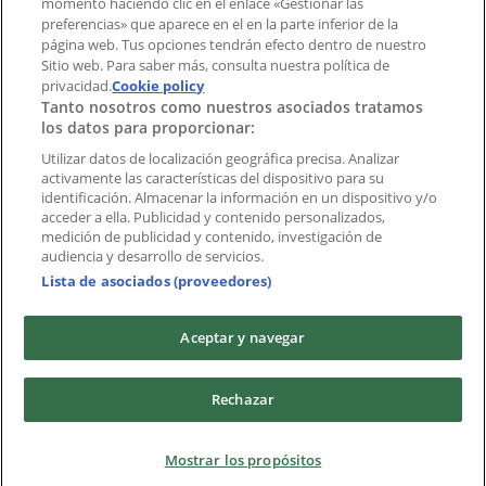
momento haciendo clic en el enlace «Gestionar las
preferencias» que aparece en el en la parte inferior de la
Marcas
página web. Tus opciones tendrán efecto dentro de nuestro
Marcas locales
Sitio web. Para saber más, consulta nuestra política de
privacidad.
Negocios
Cookie policy
Tanto nosotros como nuestros asociados tratamos
Negocios cercanos
los datos para proporcionar:
Productos
Productos locales
Utilizar datos de localización geográfica precisa. Analizar
activamente las características del dispositivo para su
Ciudades
identificación. Almacenar la información en un dispositivo y/o
acceder a ella. Publicidad y contenido personalizados,
Descargar la APP Tiendeo
medición de publicidad y contenido, investigación de
audiencia y desarrollo de servicios.
Lista de asociados (proveedores)
Aceptar y navegar
Copyright © Tiendeo ® 2026 · Shopfully Marketing S.L.U. –
Rechazar
Palau de Mar – 08039 Barcelona, Spain
Términos y condiciones
Política de privacidad
Mostrar los propósitos
Gestionar cookies