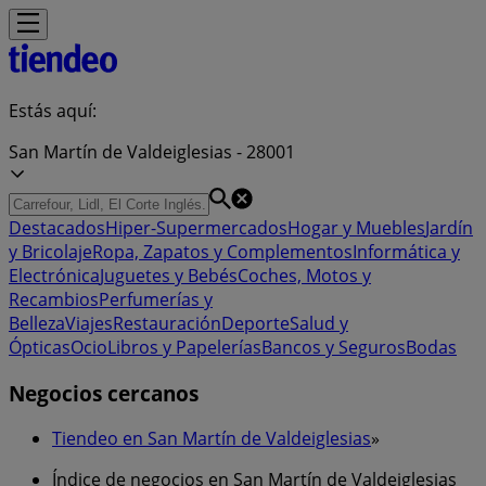
Estás aquí:
San Martín de Valdeiglesias - 28001
Destacados
Hiper-Supermercados
Hogar y Muebles
Jardín
y Bricolaje
Ropa, Zapatos y Complementos
Informática y
Electrónica
Juguetes y Bebés
Coches, Motos y
Recambios
Perfumerías y
Belleza
Viajes
Restauración
Deporte
Salud y
Ópticas
Ocio
Libros y Papelerías
Bancos y Seguros
Bodas
Negocios cercanos
Tiendeo en San Martín de Valdeiglesias
»
Índice de negocios en San Martín de Valdeiglesias