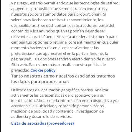
Tienda mal colocada en el mapa
y navegar, estarás permitiendo que las tecnologías de rastreo
Notificar un folleto
apoyen los propósitos que se muestran en «nosotros y
¿Encontraste un problema en la web o en la
nuestros socios tratamos datos para proporcionar». Si
aplicación?
seleccionas Rechazar o retiras tu consentimiento, los
deshabilitarás. Si se deshabilitan los rastreadores, parte del
contenido y los anuncios que ves podrían dejar de ser
Índices
relevantes para ti. Puedes volver a acceder a este menú para
cambiar tus opciones o retirar el consentimiento en cualquier
momento haciendo clic en el enlace «Gestionar las
preferencias» que aparece en el en la parte inferior de la
Marcas
página web. Tus opciones tendrán efecto dentro de nuestro
Marcas locales
Sitio web. Para saber más, consulta nuestra política de
Negocios
privacidad.
Cookie policy
Tanto nosotros como nuestros asociados tratamos
Negocios cercanos
los datos para proporcionar:
Productos
Productos locales
Utilizar datos de localización geográfica precisa. Analizar
activamente las características del dispositivo para su
Ciudades
identificación. Almacenar la información en un dispositivo y/o
acceder a ella. Publicidad y contenido personalizados,
Descargar la APP Tiendeo
medición de publicidad y contenido, investigación de
audiencia y desarrollo de servicios.
Lista de asociados (proveedores)