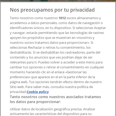
Contacto
Nos preocupamos por tu privacidad
Tanto nosotros como nuestros
1012
socios almacenamos y
accedemos a datos personales, como datos de navegación o
Contacto comercial y de marketing
identificadores únicos, en tu dispositivo. Si seleccionas Aceptar
Tienda mal colocada en el mapa
y navegar, estarás permitiendo que las tecnologías de rastreo
Notificar un folleto
apoyen los propósitos que se muestran en «nosotros y
¿Encontraste un problema en la web o en la
nuestros socios tratamos datos para proporcionar». Si
aplicación?
seleccionas Rechazar o retiras tu consentimiento, los
deshabilitarás. Si se deshabilitan los rastreadores, parte del
contenido y los anuncios que ves podrían dejar de ser
Índices
relevantes para ti. Puedes volver a acceder a este menú para
cambiar tus opciones o retirar el consentimiento en cualquier
momento haciendo clic en el enlace «Gestionar las
preferencias» que aparece en el en la parte inferior de la
Marcas
página web. Tus opciones tendrán efecto dentro de nuestro
Marcas locales
Sitio web. Para saber más, consulta nuestra política de
Negocios
privacidad.
Cookie policy
Tanto nosotros como nuestros asociados tratamos
Negocios cercanos
los datos para proporcionar:
Productos
Productos locales
Utilizar datos de localización geográfica precisa. Analizar
activamente las características del dispositivo para su
Ciudades