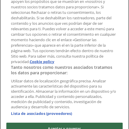
apoyen los propósitos que se muestran en «nosotros y
¿Encontraste un problema en la web o en la
nuestros socios tratamos datos para proporcionar». Si
aplicación?
seleccionas Rechazar o retiras tu consentimiento, los
deshabilitarás. Si se deshabilitan los rastreadores, parte del
contenido y los anuncios que ves podrían dejar de ser
Índices
relevantes para ti. Puedes volver a acceder a este menú para
cambiar tus opciones o retirar el consentimiento en cualquier
momento haciendo clic en el enlace «Gestionar las
preferencias» que aparece en el en la parte inferior de la
Marcas
página web. Tus opciones tendrán efecto dentro de nuestro
Marcas locales
Sitio web. Para saber más, consulta nuestra política de
Negocios
privacidad.
Cookie policy
Tanto nosotros como nuestros asociados tratamos
Negocios cercanos
los datos para proporcionar:
Productos
Productos locales
Utilizar datos de localización geográfica precisa. Analizar
activamente las características del dispositivo para su
Ciudades
identificación. Almacenar la información en un dispositivo y/o
acceder a ella. Publicidad y contenido personalizados,
Descargar la APP Tiendeo
medición de publicidad y contenido, investigación de
audiencia y desarrollo de servicios.
Lista de asociados (proveedores)
Aceptar y navegar