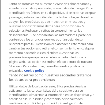
Tanto nosotros como nuestros
1012
socios almacenamos y
accedemos a datos personales, como datos de navegación o
Contacto comercial y de marketing
identificadores únicos, en tu dispositivo. Si seleccionas Aceptar
Tienda mal colocada en el mapa
y navegar, estarás permitiendo que las tecnologías de rastreo
Notificar un folleto
apoyen los propósitos que se muestran en «nosotros y
¿Encontraste un problema en la web o en la
nuestros socios tratamos datos para proporcionar». Si
aplicación?
seleccionas Rechazar o retiras tu consentimiento, los
deshabilitarás. Si se deshabilitan los rastreadores, parte del
contenido y los anuncios que ves podrían dejar de ser
Índices
relevantes para ti. Puedes volver a acceder a este menú para
cambiar tus opciones o retirar el consentimiento en cualquier
momento haciendo clic en el enlace «Gestionar las
preferencias» que aparece en el en la parte inferior de la
Marcas
página web. Tus opciones tendrán efecto dentro de nuestro
Marcas locales
Sitio web. Para saber más, consulta nuestra política de
Negocios
privacidad.
Cookie policy
Tanto nosotros como nuestros asociados tratamos
Negocios cercanos
los datos para proporcionar:
Productos
Productos locales
Utilizar datos de localización geográfica precisa. Analizar
activamente las características del dispositivo para su
Ciudades
identificación. Almacenar la información en un dispositivo y/o
acceder a ella. Publicidad y contenido personalizados,
Descargar la APP Tiendeo
medición de publicidad y contenido, investigación de