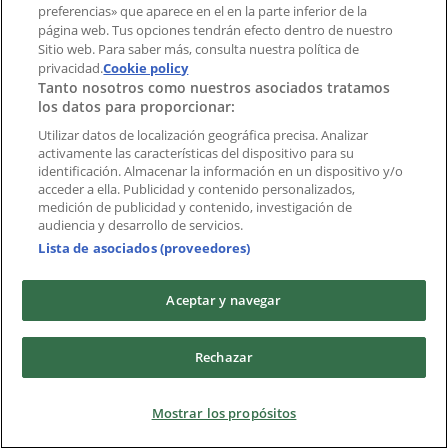
preferencias» que aparece en el en la parte inferior de la
Marcas
página web. Tus opciones tendrán efecto dentro de nuestro
Marcas locales
Sitio web. Para saber más, consulta nuestra política de
Negocios
privacidad.
Cookie policy
Tanto nosotros como nuestros asociados tratamos
Negocios cercanos
los datos para proporcionar:
Productos
Productos locales
Utilizar datos de localización geográfica precisa. Analizar
activamente las características del dispositivo para su
Ciudades
identificación. Almacenar la información en un dispositivo y/o
acceder a ella. Publicidad y contenido personalizados,
Descargar la APP Tiendeo
medición de publicidad y contenido, investigación de
audiencia y desarrollo de servicios.
Lista de asociados (proveedores)
Aceptar y navegar
Copyright © Tiendeo ® 2026 · Shopfully Marketing S.L.U. –
Rechazar
Palau de Mar – 08039 Barcelona, Spain
Términos y condiciones
Política de privacidad
Mostrar los propósitos
Gestionar cookies