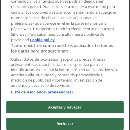
contenido y los anuncios que ves podrían dejar de ser
Índices
relevantes para ti. Puedes volver a acceder a este menú para
cambiar tus opciones o retirar el consentimiento en cualquier
momento haciendo clic en el enlace «Gestionar las
preferencias» que aparece en el en la parte inferior de la
Marcas
página web. Tus opciones tendrán efecto dentro de nuestro
Marcas locales
Sitio web. Para saber más, consulta nuestra política de
Negocios
privacidad.
Cookie policy
Tanto nosotros como nuestros asociados tratamos
Negocios cercanos
los datos para proporcionar:
Productos
Productos locales
Utilizar datos de localización geográfica precisa. Analizar
activamente las características del dispositivo para su
Ciudades
identificación. Almacenar la información en un dispositivo y/o
acceder a ella. Publicidad y contenido personalizados,
Descargar la APP Tiendeo
medición de publicidad y contenido, investigación de
audiencia y desarrollo de servicios.
Lista de asociados (proveedores)
Aceptar y navegar
Copyright © Tiendeo ® 2026 · Shopfully Marketing S.L.U. –
Rechazar
Palau de Mar – 08039 Barcelona, Spain