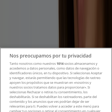
Tiendeo
¿Qué hacemos?
Soluciones para empresas
Noticias y prensa
Trabaja con nosotros
Contacto
Nos preocupamos por tu privacidad
Tanto nosotros como nuestros
1014
socios almacenamos y
accedemos a datos personales, como datos de navegación o
Contacto comercial y de marketing
identificadores únicos, en tu dispositivo. Si seleccionas Aceptar
Tienda mal colocada en el mapa
y navegar, estarás permitiendo que las tecnologías de rastreo
Notificar un folleto
apoyen los propósitos que se muestran en «nosotros y
¿Encontraste un problema en la web o en la
nuestros socios tratamos datos para proporcionar». Si
aplicación?
seleccionas Rechazar o retiras tu consentimiento, los
deshabilitarás. Si se deshabilitan los rastreadores, parte del
contenido y los anuncios que ves podrían dejar de ser
Índices
relevantes para ti. Puedes volver a acceder a este menú para
cambiar tus opciones o retirar el consentimiento en cualquier