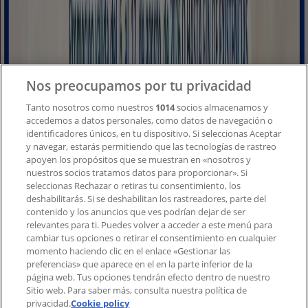
¿Qué hacemos?
Soluciones para empresas
Noticias y prensa
Trabaja con nosotros
Nos preocupamos por tu privacidad
Contacto
Tanto nosotros como nuestros
1014
socios almacenamos y
accedemos a datos personales, como datos de navegación o
identificadores únicos, en tu dispositivo. Si seleccionas Aceptar
y navegar, estarás permitiendo que las tecnologías de rastreo
Contacto comercial y de marketing
apoyen los propósitos que se muestran en «nosotros y
Tienda mal colocada en el mapa
nuestros socios tratamos datos para proporcionar». Si
Notificar un folleto
seleccionas Rechazar o retiras tu consentimiento, los
deshabilitarás. Si se deshabilitan los rastreadores, parte del
¿Encontraste un problema en la web o en la
contenido y los anuncios que ves podrían dejar de ser
aplicación?
relevantes para ti. Puedes volver a acceder a este menú para
cambiar tus opciones o retirar el consentimiento en cualquier
momento haciendo clic en el enlace «Gestionar las
Índices
preferencias» que aparece en el en la parte inferior de la
página web. Tus opciones tendrán efecto dentro de nuestro
Sitio web. Para saber más, consulta nuestra política de
Marcas
privacidad.
Cookie policy