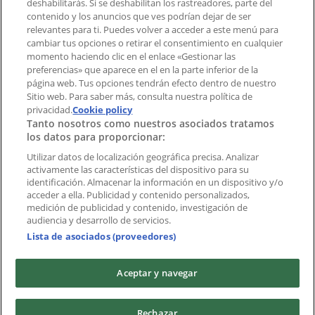
deshabilitarás. Si se deshabilitan los rastreadores, parte del
Notificar un folleto
contenido y los anuncios que ves podrían dejar de ser
¿Encontraste un problema en la web o en la
relevantes para ti. Puedes volver a acceder a este menú para
aplicación?
cambiar tus opciones o retirar el consentimiento en cualquier
momento haciendo clic en el enlace «Gestionar las
preferencias» que aparece en el en la parte inferior de la
Índices
página web. Tus opciones tendrán efecto dentro de nuestro
Sitio web. Para saber más, consulta nuestra política de
privacidad.
Cookie policy
Tanto nosotros como nuestros asociados tratamos
Marcas
los datos para proporcionar:
Negocios
Productos
Utilizar datos de localización geográfica precisa. Analizar
activamente las características del dispositivo para su
Ciudades
identificación. Almacenar la información en un dispositivo y/o
acceder a ella. Publicidad y contenido personalizados,
Descargar la APP Tiendeo
medición de publicidad y contenido, investigación de
audiencia y desarrollo de servicios.
Lista de asociados (proveedores)
Aceptar y navegar
Copyright © Tiendeo ® 2026 · Shopfully Marketing S.L.U. –
Rechazar