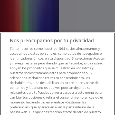
¿Qué hacemos?
Soluciones para empresas
Noticias y prensa
Trabaja con nosotros
Contacto
Nos preocupamos por tu privacidad
Tanto nosotros como nuestros
1012
socios almacenamos y
accedemos a datos personales, como datos de navegación o
Contacto comercial y de marketing
identificadores únicos, en tu dispositivo. Si seleccionas Aceptar
Tienda mal colocada en el mapa
y navegar, estarás permitiendo que las tecnologías de rastreo
Notificar un folleto
apoyen los propósitos que se muestran en «nosotros y
¿Encontraste un problema en la web o en la
nuestros socios tratamos datos para proporcionar». Si
aplicación?
seleccionas Rechazar o retiras tu consentimiento, los
deshabilitarás. Si se deshabilitan los rastreadores, parte del
contenido y los anuncios que ves podrían dejar de ser
Índices
relevantes para ti. Puedes volver a acceder a este menú para
cambiar tus opciones o retirar el consentimiento en cualquier
momento haciendo clic en el enlace «Gestionar las
preferencias» que aparece en el en la parte inferior de la
Marcas
página web. Tus opciones tendrán efecto dentro de nuestro