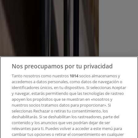
Tiendeo
¿Qué hacemos?
Soluciones para empresas
Noticias y prensa
Trabaja con nosotros
Contacto
Nos preocupamos por tu privacidad
Tanto nosotros como nuestros
1014
socios almacenamos y
accedemos a datos personales, como datos de navegación o
Contacto comercial y de marketing
identificadores únicos, en tu dispositivo. Si seleccionas Aceptar
Tienda mal colocada en el mapa
y navegar, estarás permitiendo que las tecnologías de rastreo
Notificar un folleto
apoyen los propósitos que se muestran en «nosotros y
¿Encontraste un problema en la web o en la
nuestros socios tratamos datos para proporcionar». Si
aplicación?
seleccionas Rechazar o retiras tu consentimiento, los
deshabilitarás. Si se deshabilitan los rastreadores, parte del
contenido y los anuncios que ves podrían dejar de ser
Índices
relevantes para ti. Puedes volver a acceder a este menú para
cambiar tus opciones o retirar el consentimiento en cualquier