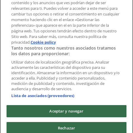
contenido y los anuncios que ves podrían dejar de ser
Índices
relevantes para ti. Puedes volver a acceder a este menú para
cambiar tus opciones o retirar el consentimiento en cualquier
momento haciendo clic en el enlace «Gestionar las
preferencias» que aparece en el en la parte inferior de la
Marcas
página web. Tus opciones tendrán efecto dentro de nuestro
Marcas locales
Sitio web. Para saber más, consulta nuestra política de
Negocios
privacidad.
Cookie policy
Tanto nosotros como nuestros asociados tratamos
Negocios cercanos
los datos para proporcionar:
Productos
Productos locales
Utilizar datos de localización geográfica precisa. Analizar
activamente las características del dispositivo para su
Ciudades
identificación. Almacenar la información en un dispositivo y/o
acceder a ella. Publicidad y contenido personalizados,
Descargar la APP Tiendeo
medición de publicidad y contenido, investigación de
audiencia y desarrollo de servicios.
Lista de asociados (proveedores)
Aceptar y navegar
Copyright © Tiendeo ® 2026 · Shopfully Marketing S.L.U. –
Rechazar
Palau de Mar – 08039 Barcelona, Spain