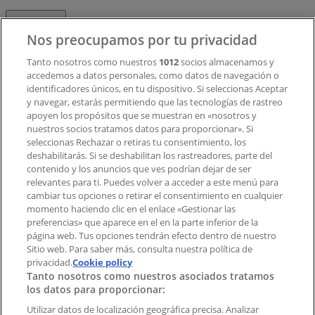
Contacto
Nos preocupamos por tu privacidad
Tanto nosotros como nuestros
1012
socios almacenamos y
accedemos a datos personales, como datos de navegación o
Contacto comercial y de marketing
identificadores únicos, en tu dispositivo. Si seleccionas Aceptar
Tienda mal colocada en el mapa
y navegar, estarás permitiendo que las tecnologías de rastreo
Notificar un folleto
apoyen los propósitos que se muestran en «nosotros y
¿Encontraste un problema en la web o en la
nuestros socios tratamos datos para proporcionar». Si
aplicación?
seleccionas Rechazar o retiras tu consentimiento, los
deshabilitarás. Si se deshabilitan los rastreadores, parte del
contenido y los anuncios que ves podrían dejar de ser
Índices
relevantes para ti. Puedes volver a acceder a este menú para
cambiar tus opciones o retirar el consentimiento en cualquier
momento haciendo clic en el enlace «Gestionar las
preferencias» que aparece en el en la parte inferior de la
Marcas
página web. Tus opciones tendrán efecto dentro de nuestro
Marcas locales
Sitio web. Para saber más, consulta nuestra política de
privacidad.
Negocios
Cookie policy
Tanto nosotros como nuestros asociados tratamos
Negocios cercanos
los datos para proporcionar:
Productos
Productos locales
Utilizar datos de localización geográfica precisa. Analizar