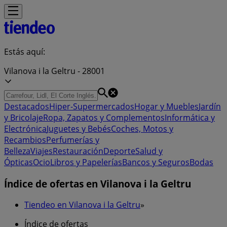
Estás aquí:
Vilanova i la Geltru - 28001
Destacados
Hiper-Supermercados
Hogar y Muebles
Jardín
y Bricolaje
Ropa, Zapatos y Complementos
Informática y
Electrónica
Juguetes y Bebés
Coches, Motos y
Recambios
Perfumerías y
Belleza
Viajes
Restauración
Deporte
Salud y
Ópticas
Ocio
Libros y Papelerías
Bancos y Seguros
Bodas
Índice de ofertas en Vilanova i la Geltru
Tiendeo en Vilanova i la Geltru
»
Índice de ofertas