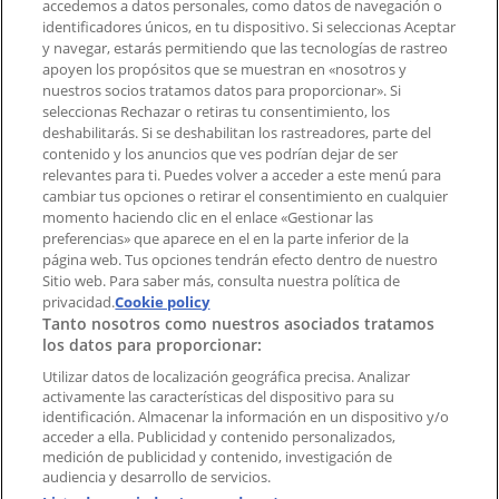
Contacto
accedemos a datos personales, como datos de navegación o
identificadores únicos, en tu dispositivo. Si seleccionas Aceptar
y navegar, estarás permitiendo que las tecnologías de rastreo
apoyen los propósitos que se muestran en «nosotros y
Contacto comercial y de marketing
nuestros socios tratamos datos para proporcionar». Si
Tienda mal colocada en el mapa
seleccionas Rechazar o retiras tu consentimiento, los
deshabilitarás. Si se deshabilitan los rastreadores, parte del
Notificar un folleto
contenido y los anuncios que ves podrían dejar de ser
¿Encontraste un problema en la web o en la
relevantes para ti. Puedes volver a acceder a este menú para
aplicación?
cambiar tus opciones o retirar el consentimiento en cualquier
momento haciendo clic en el enlace «Gestionar las
preferencias» que aparece en el en la parte inferior de la
Índices
página web. Tus opciones tendrán efecto dentro de nuestro
Sitio web. Para saber más, consulta nuestra política de
privacidad.
Cookie policy
Tanto nosotros como nuestros asociados tratamos
Marcas
los datos para proporcionar:
Negocios
Productos
Utilizar datos de localización geográfica precisa. Analizar
activamente las características del dispositivo para su
Ciudades
identificación. Almacenar la información en un dispositivo y/o
acceder a ella. Publicidad y contenido personalizados,
Descargar la APP Tiendeo
medición de publicidad y contenido, investigación de
audiencia y desarrollo de servicios.