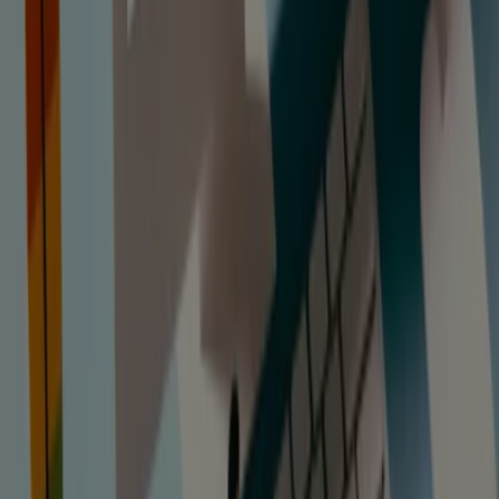
ofertas.
PRODUCTOS POPULARES DE
SEUR
Entre los muchos productos y servicios del catálogo de
Seur, destaca el
servicio de envío de tienda a tienda
,
llamado Shop2Shop, que permite realizar el envío desde
una oficina Seur y que el destinatario lo recoja en una
tienda o Locker, lo que además resulta más económico.
Con este servicio se pueden realizar
envíos urgentes
desde 5.40 euros + IVA. Para ello es muy útil hacer uso
del localizador que ofrece la página web que permite
encontrar tu tienda Seur más cercana
.
El envío, además de asequible, es sencillo, pudiendo
gestionar la solicitud de manera online y teniendo
acceso a las notificaciones relacionadas con el
seguimiento del envío. La mayoría de las
oficinas Seur
abren hasta las 19
, pero si quieres asegurarte, utiliza el