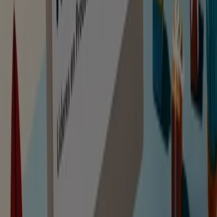
Vistazo de las ofertas de SEUR
Categoría:
Libros y Papelerías
SEUR, todas las ofertas a tu alcance
Deja tus envíos en manos de SEUR, la compañía líder en
transporte donde encontrarás las mejores ofertas en
servicios de transporte.
LOS ORÍGENES DE
SEUR
Seur, cuyas siglas significan
Servicio Español Urgente de
Reparto
, es una empresa de mensajería y transporte
que se fundó en España en el año 1942. Su servicio de
logística comenzó de manera nacional, contando
entonces únicamente con transporte por ferrocarril. Fue
creciendo hasta tener un alcance internacional y con una