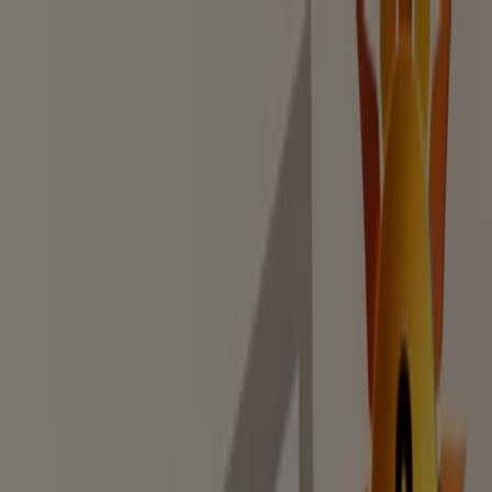
Estás aquí:
Madrid - 28001
Destacados
Hiper-Supermercados
Hogar y Muebles
Jardín
y Bricolaje
Ropa, Zapatos y Complementos
Informática y
Electrónica
Juguetes y Bebés
Coches, Motos y
Recambios
Perfumerías y
Belleza
Viajes
Restauración
Deporte
Salud y
Ópticas
Ocio
Libros y Papelerías
Bancos y Seguros
Bodas
Publicidad
SEUR - Ofertas y tarifas de envío