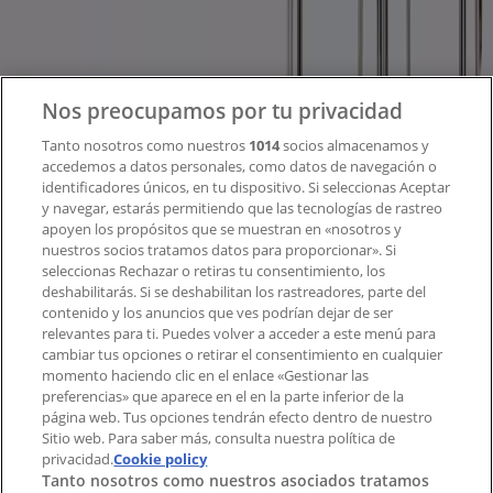
¿Qué hacemos?
Soluciones para empresas
Noticias y prensa
Trabaja con nosotros
Nos preocupamos por tu privacidad
Tanto nosotros como nuestros
1014
socios almacenamos y
accedemos a datos personales, como datos de navegación o
Contacto
identificadores únicos, en tu dispositivo. Si seleccionas Aceptar
y navegar, estarás permitiendo que las tecnologías de rastreo
apoyen los propósitos que se muestran en «nosotros y
Contacto comercial y de marketing
nuestros socios tratamos datos para proporcionar». Si
Tienda mal colocada en el mapa
seleccionas Rechazar o retiras tu consentimiento, los
deshabilitarás. Si se deshabilitan los rastreadores, parte del
Notificar un folleto
contenido y los anuncios que ves podrían dejar de ser
¿Encontraste un problema en la web o en la
relevantes para ti. Puedes volver a acceder a este menú para
aplicación?
cambiar tus opciones o retirar el consentimiento en cualquier
momento haciendo clic en el enlace «Gestionar las
preferencias» que aparece en el en la parte inferior de la
Índices
página web. Tus opciones tendrán efecto dentro de nuestro
Sitio web. Para saber más, consulta nuestra política de
privacidad.
Cookie policy
Tanto nosotros como nuestros asociados tratamos
Marcas