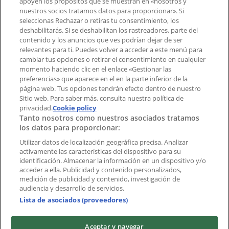
apoyen los propósitos que se muestran en «nosotros y
Contacto comercial y de marketing
nuestros socios tratamos datos para proporcionar». Si
Tienda mal colocada en el mapa
seleccionas Rechazar o retiras tu consentimiento, los
deshabilitarás. Si se deshabilitan los rastreadores, parte del
Notificar un folleto
contenido y los anuncios que ves podrían dejar de ser
¿Encontraste un problema en la web o en la
relevantes para ti. Puedes volver a acceder a este menú para
aplicación?
cambiar tus opciones o retirar el consentimiento en cualquier
momento haciendo clic en el enlace «Gestionar las
preferencias» que aparece en el en la parte inferior de la
Índices
página web. Tus opciones tendrán efecto dentro de nuestro
Sitio web. Para saber más, consulta nuestra política de
privacidad.
Cookie policy
Tanto nosotros como nuestros asociados tratamos
Marcas
los datos para proporcionar:
Negocios
Productos
Utilizar datos de localización geográfica precisa. Analizar
activamente las características del dispositivo para su
Ciudades
identificación. Almacenar la información en un dispositivo y/o
acceder a ella. Publicidad y contenido personalizados,
Descargar la APP Tiendeo
medición de publicidad y contenido, investigación de
audiencia y desarrollo de servicios.
Lista de asociados (proveedores)
Aceptar y navegar