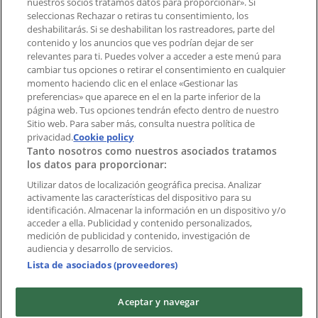
Contacto comercial y de marketing
nuestros socios tratamos datos para proporcionar». Si
Tienda mal colocada en el mapa
seleccionas Rechazar o retiras tu consentimiento, los
deshabilitarás. Si se deshabilitan los rastreadores, parte del
Notificar un folleto
contenido y los anuncios que ves podrían dejar de ser
¿Encontraste un problema en la web o en la
relevantes para ti. Puedes volver a acceder a este menú para
aplicación?
cambiar tus opciones o retirar el consentimiento en cualquier
momento haciendo clic en el enlace «Gestionar las
preferencias» que aparece en el en la parte inferior de la
Índices
página web. Tus opciones tendrán efecto dentro de nuestro
Sitio web. Para saber más, consulta nuestra política de
privacidad.
Cookie policy
Tanto nosotros como nuestros asociados tratamos
Marcas
los datos para proporcionar:
Negocios
Productos
Utilizar datos de localización geográfica precisa. Analizar
activamente las características del dispositivo para su
Ciudades
identificación. Almacenar la información en un dispositivo y/o
acceder a ella. Publicidad y contenido personalizados,
Descargar la APP Tiendeo
medición de publicidad y contenido, investigación de
audiencia y desarrollo de servicios.
Lista de asociados (proveedores)
Aceptar y navegar