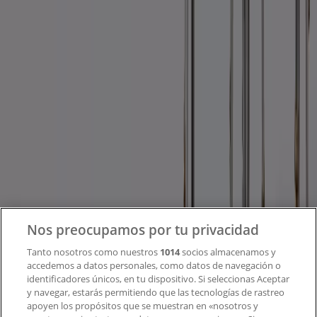
Tiendeo forma parte de Shopfully, la empresa
tecnológica que está reinventando las compras locales
en todo el mundo.
Tiendeo
¿Qué hacemos?
Soluciones para empresas
Noticias y prensa
Trabaja con nosotros
Nos preocupamos por tu privacidad
Tanto nosotros como nuestros
1014
socios almacenamos y
accedemos a datos personales, como datos de navegación o
Contacto
identificadores únicos, en tu dispositivo. Si seleccionas Aceptar
y navegar, estarás permitiendo que las tecnologías de rastreo
apoyen los propósitos que se muestran en «nosotros y