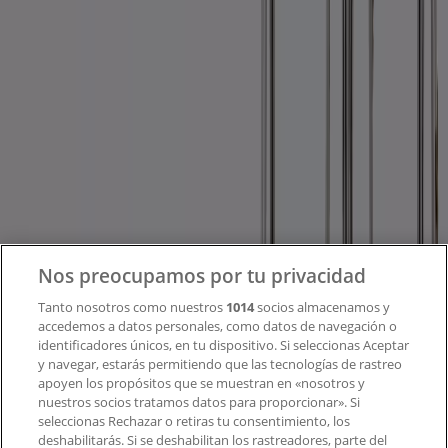
Tiendeo forma parte de Shopfully, la empresa
tecnológica que está reinventando las compras locales
en todo el mundo.
Tiendeo
¿Qué hacemos?
Soluciones para empresas
Noticias y prensa
Trabaja con nosotros
Nos preocupamos por tu privacidad
Tanto nosotros como nuestros
1014
socios almacenamos y
Contacto
accedemos a datos personales, como datos de navegación o
identificadores únicos, en tu dispositivo. Si seleccionas Aceptar
y navegar, estarás permitiendo que las tecnologías de rastreo
apoyen los propósitos que se muestran en «nosotros y
Contacto comercial y de marketing
nuestros socios tratamos datos para proporcionar». Si
Tienda mal colocada en el mapa
seleccionas Rechazar o retiras tu consentimiento, los
deshabilitarás. Si se deshabilitan los rastreadores, parte del
Notificar un folleto