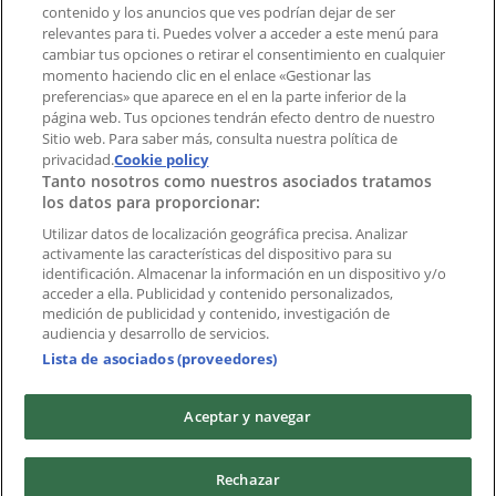
contenido y los anuncios que ves podrían dejar de ser
¿Encontraste un problema en la web o en la
relevantes para ti. Puedes volver a acceder a este menú para
aplicación?
cambiar tus opciones o retirar el consentimiento en cualquier
momento haciendo clic en el enlace «Gestionar las
preferencias» que aparece en el en la parte inferior de la
Índices
página web. Tus opciones tendrán efecto dentro de nuestro
Sitio web. Para saber más, consulta nuestra política de
privacidad.
Cookie policy
Tanto nosotros como nuestros asociados tratamos
Marcas
los datos para proporcionar:
Negocios
Productos
Utilizar datos de localización geográfica precisa. Analizar
activamente las características del dispositivo para su
Ciudades
identificación. Almacenar la información en un dispositivo y/o
acceder a ella. Publicidad y contenido personalizados,
Descargar la APP Tiendeo
medición de publicidad y contenido, investigación de
audiencia y desarrollo de servicios.
Lista de asociados (proveedores)
Aceptar y navegar
Copyright © Tiendeo ® 2026 · Shopfully Marketing S.L.U. –
Rechazar
Palau de Mar – 08039 Barcelona, Spain