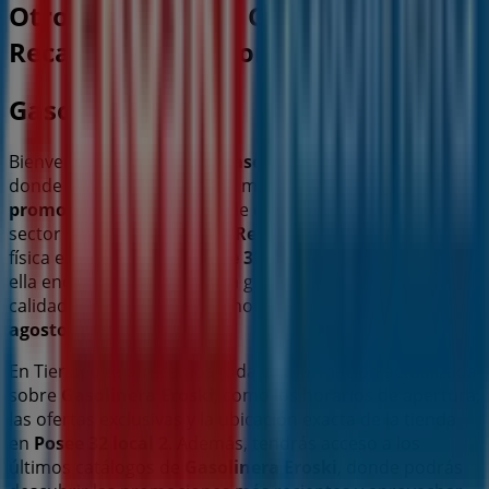
Otros negocios de Coches, Motos y
Recambios en A Coruña
Gasolinera Eroski
Bienvenido a la tienda de
Gasolinera Eroski
en Tiendeo,
donde podrás descubrir las mejores
ofertas
,
promociones
y
catálogos
de esta destacada marca del
sector de
Coches, Motos y Recambios
. Nuestra tienda
física está ubicada en
Posee 32 local 2
,
A Coruña
, y en
ella encontrarás una amplia gama de productos de
calidad que te permitirán ahorrar durante todo el
agosto de 2026
.
En Tiendeo te ofrecemos toda la información actualizada
sobre
Gasolinera Eroski
, como los horarios de apertura,
las ofertas exclusivas y la ubicación exacta de la tienda
en
Posee 32 local 2
. Además, tendrás acceso a los
últimos catálogos de
Gasolinera Eroski
, donde podrás