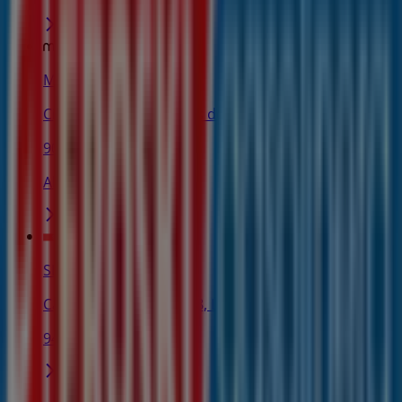
Merkal
City Carretera de Baños de Arteixo, 43, A Coruña
90 m
Abierto
SPAR
Calle maria barbeito, 18, Lugo
94 m