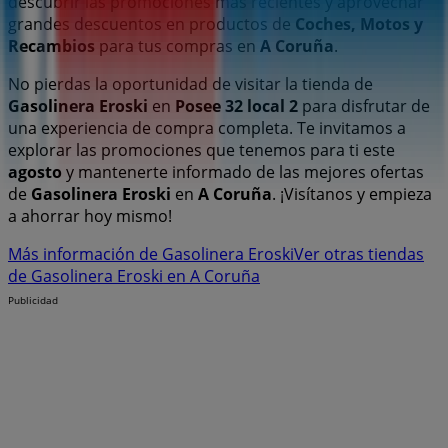
descubrir las promociones más recientes y aprovechar
grandes descuentos en productos de
Coches, Motos y
Recambios
para tus compras en
A Coruña
.
No pierdas la oportunidad de visitar la tienda de
Gasolinera Eroski
en
Posee 32 local 2
para disfrutar de
una experiencia de compra completa. Te invitamos a
explorar las promociones que tenemos para ti este
agosto
y mantenerte informado de las mejores ofertas
de
Gasolinera Eroski
en
A Coruña
. ¡Visítanos y empieza
a ahorrar hoy mismo!
Más información de Gasolinera Eroski
Ver otras tiendas
de Gasolinera Eroski en A Coruña
Publicidad