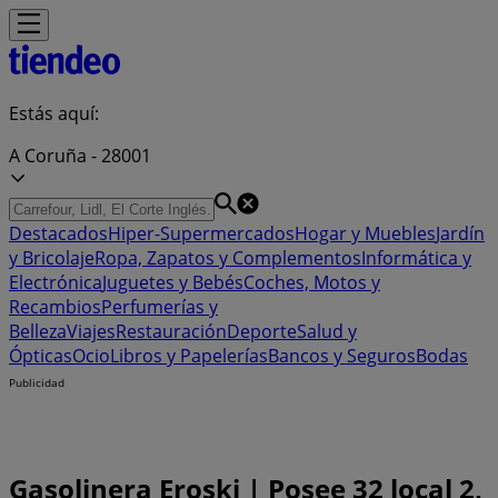
Estás aquí:
A Coruña - 28001
Destacados
Hiper-Supermercados
Hogar y Muebles
Jardín
y Bricolaje
Ropa, Zapatos y Complementos
Informática y
Electrónica
Juguetes y Bebés
Coches, Motos y
Recambios
Perfumerías y
Belleza
Viajes
Restauración
Deporte
Salud y
Ópticas
Ocio
Libros y Papelerías
Bancos y Seguros
Bodas
Publicidad
Gasolinera Eroski | Posee 32 local 2,