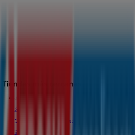
Tiendas más cercanas
Gocco
Centro Comercial Marineda City, A Coruña
69 m