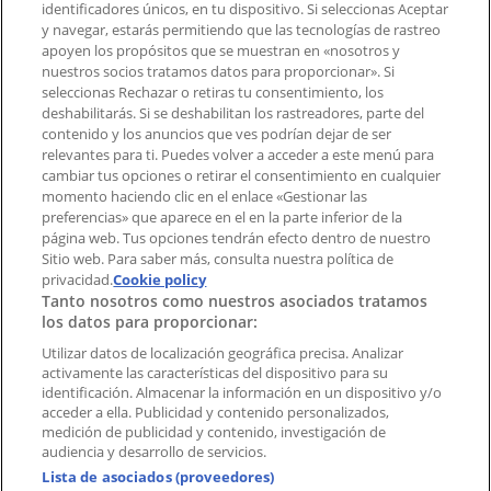
identificadores únicos, en tu dispositivo. Si seleccionas Aceptar
Tienda mal colocada en el mapa
y navegar, estarás permitiendo que las tecnologías de rastreo
Notificar un folleto
apoyen los propósitos que se muestran en «nosotros y
¿Encontraste un problema en la web o en la
nuestros socios tratamos datos para proporcionar». Si
aplicación?
seleccionas Rechazar o retiras tu consentimiento, los
deshabilitarás. Si se deshabilitan los rastreadores, parte del
contenido y los anuncios que ves podrían dejar de ser
Índices
relevantes para ti. Puedes volver a acceder a este menú para
cambiar tus opciones o retirar el consentimiento en cualquier
momento haciendo clic en el enlace «Gestionar las
preferencias» que aparece en el en la parte inferior de la
Marcas
página web. Tus opciones tendrán efecto dentro de nuestro
Marcas locales
Sitio web. Para saber más, consulta nuestra política de
Negocios
privacidad.
Cookie policy
Tanto nosotros como nuestros asociados tratamos
Negocios cercanos
los datos para proporcionar:
Productos
Productos locales
Utilizar datos de localización geográfica precisa. Analizar
activamente las características del dispositivo para su
Ciudades
identificación. Almacenar la información en un dispositivo y/o
acceder a ella. Publicidad y contenido personalizados,
Descargar la APP Tiendeo
medición de publicidad y contenido, investigación de
audiencia y desarrollo de servicios.
Lista de asociados (proveedores)