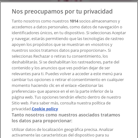
Contacto
Nos preocupamos por tu privacidad
Tanto nosotros como nuestros
1014
socios almacenamos y
accedemos a datos personales, como datos de navegación o
Contacto comercial y de marketing
identificadores únicos, en tu dispositivo. Si seleccionas Aceptar
Tienda mal colocada en el mapa
y navegar, estarás permitiendo que las tecnologías de rastreo
Notificar un folleto
apoyen los propósitos que se muestran en «nosotros y
¿Encontraste un problema en la web o en la
nuestros socios tratamos datos para proporcionar». Si
aplicación?
seleccionas Rechazar o retiras tu consentimiento, los
deshabilitarás. Si se deshabilitan los rastreadores, parte del
contenido y los anuncios que ves podrían dejar de ser
Índices
relevantes para ti. Puedes volver a acceder a este menú para
cambiar tus opciones o retirar el consentimiento en cualquier
momento haciendo clic en el enlace «Gestionar las
preferencias» que aparece en el en la parte inferior de la
Marcas
página web. Tus opciones tendrán efecto dentro de nuestro
Marcas locales
Sitio web. Para saber más, consulta nuestra política de
Negocios
privacidad.
Cookie policy
Tanto nosotros como nuestros asociados tratamos
Negocios cercanos
los datos para proporcionar:
Productos
Productos locales
Utilizar datos de localización geográfica precisa. Analizar
activamente las características del dispositivo para su
Ciudades