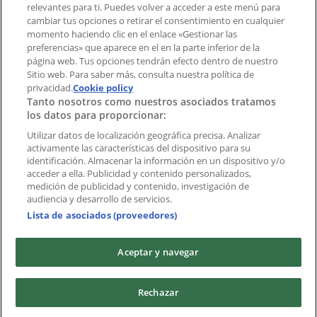
Índices
relevantes para ti. Puedes volver a acceder a este menú para
cambiar tus opciones o retirar el consentimiento en cualquier
momento haciendo clic en el enlace «Gestionar las
preferencias» que aparece en el en la parte inferior de la
Marcas
página web. Tus opciones tendrán efecto dentro de nuestro
Marcas locales
Sitio web. Para saber más, consulta nuestra política de
Negocios
privacidad.
Cookie policy
Tanto nosotros como nuestros asociados tratamos
Negocios cercanos
los datos para proporcionar:
Productos
Productos locales
Utilizar datos de localización geográfica precisa. Analizar
activamente las características del dispositivo para su
Ciudades
identificación. Almacenar la información en un dispositivo y/o
acceder a ella. Publicidad y contenido personalizados,
Descargar la APP Tiendeo
medición de publicidad y contenido, investigación de
audiencia y desarrollo de servicios.
Lista de asociados (proveedores)
Aceptar y navegar
Copyright © Tiendeo ® 2026 · Shopfully Marketing S.L.U. –
Rechazar
Palau de Mar – 08039 Barcelona, Spain