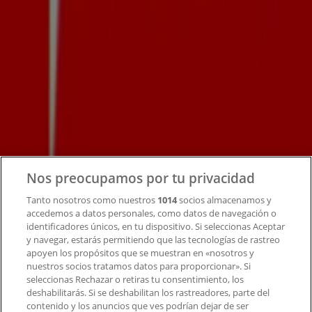
Tiendeo
¿Qué hacemos?
Soluciones para empresas
Noticias y prensa
Trabaja con nosotros
Contacto
Nos preocupamos por tu privacidad
Tanto nosotros como nuestros
1014
socios almacenamos y
accedemos a datos personales, como datos de navegación o
Contacto comercial y de marketing
identificadores únicos, en tu dispositivo. Si seleccionas Aceptar
Tienda mal colocada en el mapa
y navegar, estarás permitiendo que las tecnologías de rastreo
Notificar un folleto
apoyen los propósitos que se muestran en «nosotros y
¿Encontraste un problema en la web o en la
nuestros socios tratamos datos para proporcionar». Si
aplicación?
seleccionas Rechazar o retiras tu consentimiento, los
deshabilitarás. Si se deshabilitan los rastreadores, parte del
contenido y los anuncios que ves podrían dejar de ser