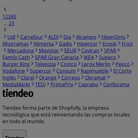
1
2
3
4
5
...
23
Lidl
Carrefour
ALDI
Dia
Alcampo
HiperDino
Ahorramas
Alimerka
Gadis
Hipercor
Eroski
Froiz
Mercadona
Movistar
SEUR
Coviran
SPAR
Family Cash
SPAR Gran Canaria
IKEA
Supeco
Burger King
Telepizza
Costco
Leroy Merlin
Pepco
Vodafone
Supercor
Consum
Rapimueble
El Corte
Inglés
Clarel
Orange
Correos
Obramat
MediaMarkt
TEDi
PrimaPrix
Caprabo
Conforama
Tiendeo forma parte de Shopfully, la empresa
tecnológica que está reinventando las compras locales
en todo el mundo.