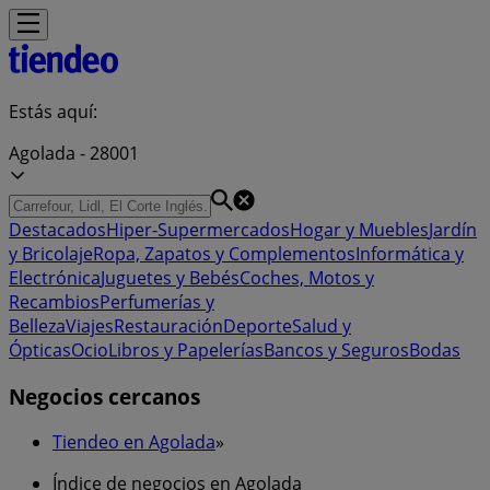
Estás aquí:
Agolada - 28001
Destacados
Hiper-Supermercados
Hogar y Muebles
Jardín
y Bricolaje
Ropa, Zapatos y Complementos
Informática y
Electrónica
Juguetes y Bebés
Coches, Motos y
Recambios
Perfumerías y
Belleza
Viajes
Restauración
Deporte
Salud y
Ópticas
Ocio
Libros y Papelerías
Bancos y Seguros
Bodas
Negocios cercanos
Tiendeo en Agolada
»
Índice de negocios en Agolada