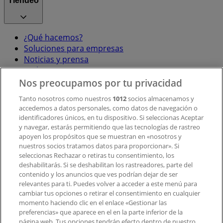
Tiendeo
¿Qué hacemos?
Soluciones para empresas
Noticias y prensa
Trabaja con nosotros
Nos preocupamos por tu privacidad
Contacto
Tanto nosotros como nuestros
1012
socios almacenamos y
accedemos a datos personales, como datos de navegación o
identificadores únicos, en tu dispositivo. Si seleccionas Aceptar
y navegar, estarás permitiendo que las tecnologías de rastreo
Contacto comercial y de marketing
apoyen los propósitos que se muestran en «nosotros y
Tienda mal colocada en el mapa
nuestros socios tratamos datos para proporcionar». Si
Notificar un folleto
seleccionas Rechazar o retiras tu consentimiento, los
deshabilitarás. Si se deshabilitan los rastreadores, parte del
¿Encontraste un problema en la web o en la
contenido y los anuncios que ves podrían dejar de ser
aplicación?
relevantes para ti. Puedes volver a acceder a este menú para
cambiar tus opciones o retirar el consentimiento en cualquier
momento haciendo clic en el enlace «Gestionar las
Índices
preferencias» que aparece en el en la parte inferior de la
página web. Tus opciones tendrán efecto dentro de nuestro