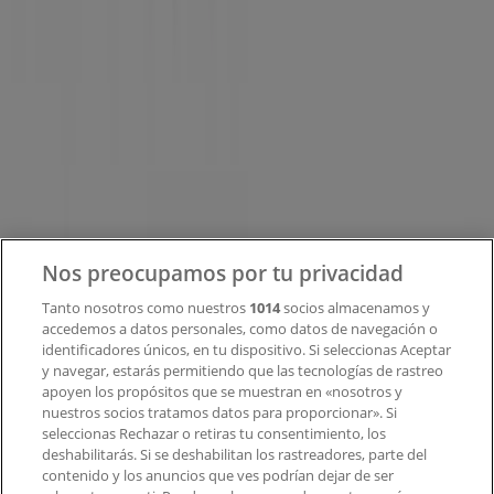
Tiendeo
¿Qué hacemos?
Soluciones para empresas
Noticias y prensa
Trabaja con nosotros
Contacto
Nos preocupamos por tu privacidad
Tanto nosotros como nuestros
1014
socios almacenamos y
accedemos a datos personales, como datos de navegación o
Contacto comercial y de marketing
identificadores únicos, en tu dispositivo. Si seleccionas Aceptar
Tienda mal colocada en el mapa
y navegar, estarás permitiendo que las tecnologías de rastreo
Notificar un folleto
apoyen los propósitos que se muestran en «nosotros y
¿Encontraste un problema en la web o en la
nuestros socios tratamos datos para proporcionar». Si
aplicación?
seleccionas Rechazar o retiras tu consentimiento, los
deshabilitarás. Si se deshabilitan los rastreadores, parte del
contenido y los anuncios que ves podrían dejar de ser
Índices