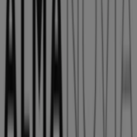
ALMA NOVIA
en las tiendas de
Agüimes
y mantente
actualizado con los mejores precios durante
agosto de
2026
. En Tiendeo, siempre encontrarás las mejores
tiendas y opciones de compra en
Agüimes
. ¡Empieza a
explorar las tiendas y promociones que tenemos para ti
ahora mismo!
Publicidad