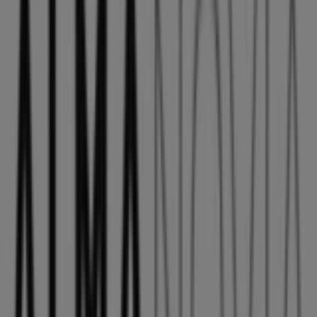
¡Bienvenido a Tiendeo! Aquí puedes encontrar no solo
las mejores
ofertas
,
catálogos
y
promociones
, sino
también descubrir las tiendas más populares en
Agüimes
. Durante el mes de
agosto de 2026
, en nuestra
plataforma podrás conocer las últimas novedades de
ALMA NOVIA
, una de las marcas más reconocidas, así
como la ubicación y detalles de las tiendas más cercanas
en
Agüimes
.
En Tiendeo, no solo tendrás acceso a
promociones
y
descuentos, sino también a información sobre las
tiendas físicas de tu ciudad. Explora los catálogos de
ALMA NOVIA
, encuentra las tiendas en
Agüimes
y
descubre los productos con grandes descuentos para
ahorrar en tus compras este
agosto
. Además, te
mantenemos al tanto de las ubicaciones exactas,
horarios de atención y todos los detalles necesarios para
que puedas disfrutar de una experiencia de compra
completa en
Agüimes
.
No pierdas la oportunidad de aprovechar las
ofertas
de