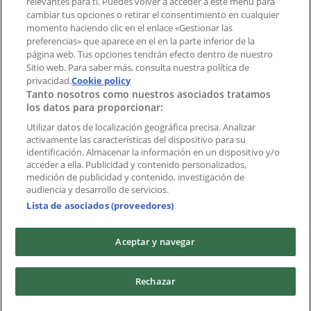
relevantes para ti. Puedes volver a acceder a este menú para
cambiar tus opciones o retirar el consentimiento en cualquier
momento haciendo clic en el enlace «Gestionar las
preferencias» que aparece en el en la parte inferior de la
Marcas
página web. Tus opciones tendrán efecto dentro de nuestro
Marcas locales
Sitio web. Para saber más, consulta nuestra política de
Negocios
privacidad.
Cookie policy
Tanto nosotros como nuestros asociados tratamos
Negocios cercanos
los datos para proporcionar:
Productos
Productos locales
Utilizar datos de localización geográfica precisa. Analizar
activamente las características del dispositivo para su
Ciudades
identificación. Almacenar la información en un dispositivo y/o
acceder a ella. Publicidad y contenido personalizados,
Descargar la APP Tiendeo
medición de publicidad y contenido, investigación de
audiencia y desarrollo de servicios.
Lista de asociados (proveedores)
Aceptar y navegar
Copyright © Tiendeo ® 2026 · Shopfully Marketing S.L.U. –
Rechazar
Palau de Mar – 08039 Barcelona, Spain