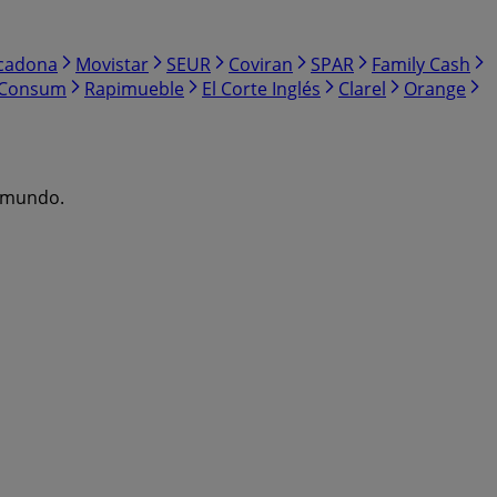
cadona
Movistar
SEUR
Coviran
SPAR
Family Cash
Consum
Rapimueble
El Corte Inglés
Clarel
Orange
l mundo.