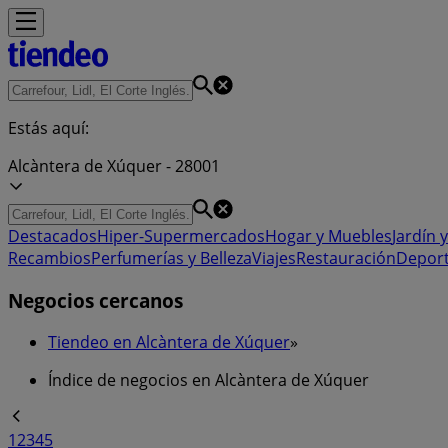
Estás aquí:
Alcàntera de Xúquer - 28001
Destacados
Hiper-Supermercados
Hogar y Muebles
Jardín y
Recambios
Perfumerías y Belleza
Viajes
Restauración
Depor
Negocios cercanos
Tiendeo en Alcàntera de Xúquer
»
Índice de negocios en Alcàntera de Xúquer
1
2
3
4
5