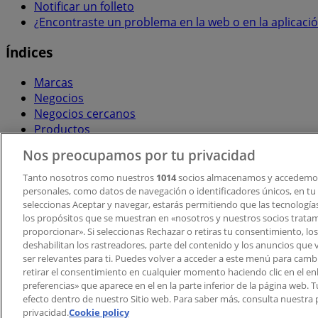
Notificar un folleto
¿Encontraste un problema en la web o en la aplicaci
Índices
Marcas
Negocios
Negocios cercanos
Productos
Ciudades
Nos preocupamos por tu privacidad
Descargar la APP Tiendeo
Tanto nosotros como nuestros
1014
socios almacenamos y accedemos
personales, como datos de navegación o identificadores únicos, en tu d
seleccionas Aceptar y navegar, estarás permitiendo que las tecnologí
los propósitos que se muestran en «nosotros y nuestros socios trata
proporcionar». Si seleccionas Rechazar o retiras tu consentimiento, los 
deshabilitan los rastreadores, parte del contenido y los anuncios que 
ser relevantes para ti. Puedes volver a acceder a este menú para camb
retirar el consentimiento en cualquier momento haciendo clic en el en
Copyright © Tiendeo ® 2026 · Shopfully Marketing S.L.U. –
preferencias» que aparece en el en la parte inferior de la página web.
efecto dentro de nuestro Sitio web. Para saber más, consulta nuestra p
Términos y condiciones
Política de privacidad
privacidad.
Cookie policy