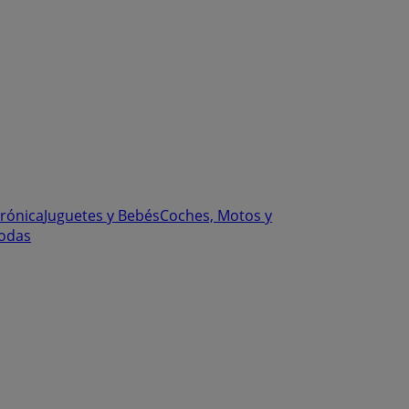
trónica
Juguetes y Bebés
Coches, Motos y
odas