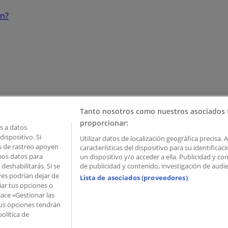
ón?
Tanto nosotros como nuestros asociados 
proporcionar:
 a datos
ispositivo. Si
Utilizar datos de localización geográfica precisa. 
as de rastreo apoyen
características del dispositivo para su identifica
mos datos para
un dispositivo y/o acceder a ella. Publicidad y c
deshabilitarás. Si se
de publicidad y contenido, investigación de audien
ves podrían dejar de
Lista de asociados (proveedores)
iar tus opciones o
lace «Gestionar las
 Palau de Mar – 08039 Barcelona, Spain
 Tus opciones tendrán
olítica de