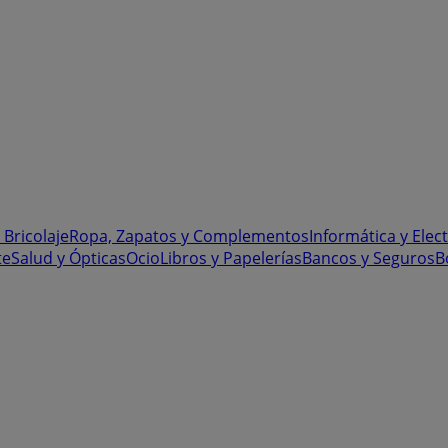
 Bricolaje
Ropa, Zapatos y Complementos
Informática y Elec
te
Salud y Ópticas
Ocio
Libros y Papelerías
Bancos y Seguros
B