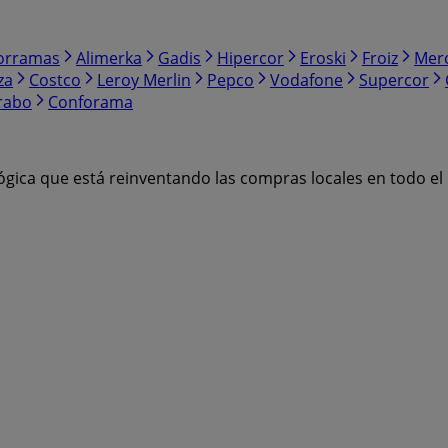
orramas
Alimerka
Gadis
Hipercor
Eroski
Froiz
Mer
za
Costco
Leroy Merlin
Pepco
Vodafone
Supercor
rabo
Conforama
ógica que está reinventando las compras locales en todo e