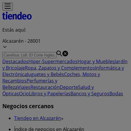
Estás aquí:
Alcazarén - 28001
Destacados
Hiper-Supermercados
Hogar y Muebles
Jardín
y Bricolaje
Ropa, Zapatos y Complementos
Informática y
Electrónica
Juguetes y Bebés
Coches, Motos y
Recambios
Perfumerías y
Belleza
Viajes
Restauración
Deporte
Salud y
Ópticas
Ocio
Libros y Papelerías
Bancos y Seguros
Bodas
Negocios cercanos
Tiendeo en Alcazarén
»
Índice de negocios en Alcazarén