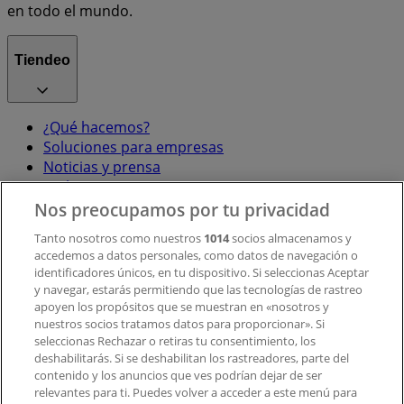
en todo el mundo.
Tiendeo
¿Qué hacemos?
Soluciones para empresas
Noticias y prensa
Trabaja con nosotros
Nos preocupamos por tu privacidad
Contacto
Tanto nosotros como nuestros
1014
socios almacenamos y
accedemos a datos personales, como datos de navegación o
identificadores únicos, en tu dispositivo. Si seleccionas Aceptar
y navegar, estarás permitiendo que las tecnologías de rastreo
Contacto comercial y de marketing
apoyen los propósitos que se muestran en «nosotros y
Tienda mal colocada en el mapa
nuestros socios tratamos datos para proporcionar». Si
Notificar un folleto
seleccionas Rechazar o retiras tu consentimiento, los
deshabilitarás. Si se deshabilitan los rastreadores, parte del
¿Encontraste un problema en la web o en la
contenido y los anuncios que ves podrían dejar de ser
aplicación?
relevantes para ti. Puedes volver a acceder a este menú para