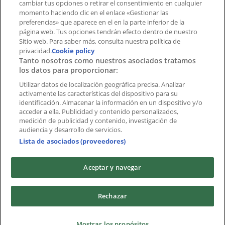
cambiar tus opciones o retirar el consentimiento en cualquier
momento haciendo clic en el enlace «Gestionar las
Índices
preferencias» que aparece en el en la parte inferior de la
página web. Tus opciones tendrán efecto dentro de nuestro
Sitio web. Para saber más, consulta nuestra política de
privacidad.
Marcas
Cookie policy
Tanto nosotros como nuestros asociados tratamos
Negocios
los datos para proporcionar:
Negocios cercanos
Productos
Utilizar datos de localización geográfica precisa. Analizar
activamente las características del dispositivo para su
Ciudades
identificación. Almacenar la información en un dispositivo y/o
acceder a ella. Publicidad y contenido personalizados,
Descargar la APP Tiendeo
medición de publicidad y contenido, investigación de
audiencia y desarrollo de servicios.
Lista de asociados (proveedores)
Aceptar y navegar
Copyright © Tiendeo ® 2026 · Shopfully Marketing S.L.U. –
Rechazar
Palau de Mar – 08039 Barcelona, Spain
Términos y condiciones
Política de privacidad
Mostrar los propósitos