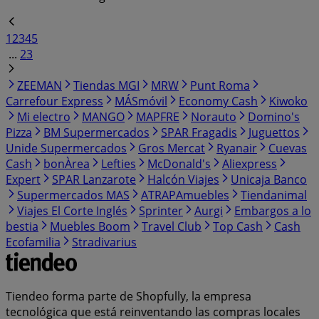
1
2
3
4
5
...
23
ZEEMAN
Tiendas MGI
MRW
Punt Roma
Carrefour Express
MÁSmóvil
Economy Cash
Kiwoko
Mi electro
MANGO
MAPFRE
Norauto
Domino's
Pizza
BM Supermercados
SPAR Fragadis
Juguettos
Unide Supermercados
Gros Mercat
Ryanair
Cuevas
Cash
bonÀrea
Lefties
McDonald's
Aliexpress
Expert
SPAR Lanzarote
Halcón Viajes
Unicaja Banco
Supermercados MAS
ATRAPAmuebles
Tiendanimal
Viajes El Corte Inglés
Sprinter
Aurgi
Embargos a lo
bestia
Muebles Boom
Travel Club
Top Cash
Cash
Ecofamilia
Stradivarius
Tiendeo forma parte de Shopfully, la empresa
tecnológica que está reinventando las compras locales