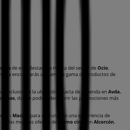
logos
de esta destacada marca del sector de
Ocio
.
 en ella encontrarás una amplia gama de productos de
as exclusivas y la ubicación exacta de la tienda en
Avda.
 cines
, donde podrás descubrir las promociones más
rcón - Madrid
para disfrutar de una experiencia de
de las mejores ofertas de
Yelmo cines
en
Alcorcón
.