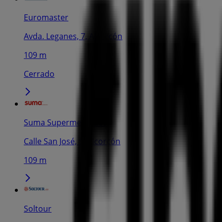
Euromaster
Avda. Leganes, 7, Alcorcón
109 m
Cerrado
Suma Supermercados
Calle San José, 9, Alcorcón
109 m
Soltour