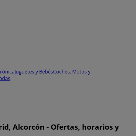
trónica
Juguetes y Bebés
Coches, Motos y
odas
id, Alcorcón - Ofertas, horarios y