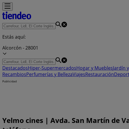
Estás aquí:
Alcorcón - 28001
Destacados
Hiper-Supermercados
Hogar y Muebles
Jardín y
Recambios
Perfumerías y Belleza
Viajes
Restauración
Depor
Publicidad
Yelmo cines | Avda. San Martín de Val