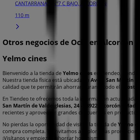
CANTARRANAS, Nº7 C BAJO, ALCORCON
110 m
Otros negocios de Ocio en Alcorcón
Yelmo cines
Bienvenido a la tienda de
Yelmo cines
en Tiendeo, donde 
Nuestra tienda física está ubicada en
Avda. San Martín de 
calidad que te permitirán ahorrar durante todo el
agosto 
En Tiendeo te ofrecemos toda la información actualizada
San Martín de Valdeiglesias, 24 - 28922 Alcorcón - Madr
recientes y aprovechar grandes descuentos en productos
No pierdas la oportunidad de visitar la tienda de
Yelmo ci
compra completa. Te invitamos a explorar las promocione
¡Visítanos y empieza a ahorrar hoy mismo!