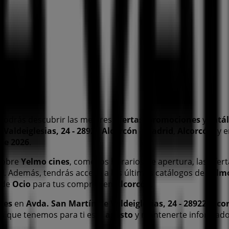
podrás descubrir las mejores
ofertas
,
promociones
y
catá
Valdeiglesias, 24 - 28922 Alcorcón - Madrid
,
Alcorcón
, y
de 2026
.
 sobre
Yelmo cines
, como los horarios de apertura, las ofert
id
. Además, tendrás acceso a los últimos catálogos de
Yelmo
 de
Ocio
para tus compras en
Alcorcón
.
nes
en
Avda. San Martín de Valdeiglesias, 24 - 28922 Alco
s que tenemos para ti este
agosto
y mantenerte informado 