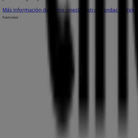
Más información de Yelmo cines
Ver otras tiendas de Yelm
Publicidad