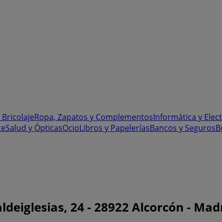
 Bricolaje
Ropa, Zapatos y Complementos
Informática y Elec
te
Salud y Ópticas
Ocio
Libros y Papelerías
Bancos y Seguros
B
deiglesias, 24 - 28922 Alcorcón - Madr