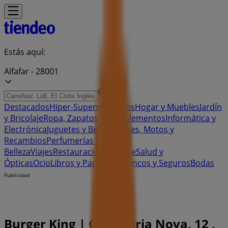
Estás aquí:
Alfafar - 28001
Destacados
Hiper-Supermercados
Hogar y Muebles
Jardín
y Bricolaje
Ropa, Zapatos y Complementos
Informática y
Electrónica
Juguetes y Bebés
Coches, Motos y
Recambios
Perfumerías y
Belleza
Viajes
Restauración
Deporte
Salud y
Ópticas
Ocio
Libros y Papelerías
Bancos y Seguros
Bodas
Publicidad
Burger King | C/alqueria Nova, 12 ,