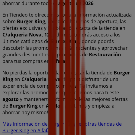
ahorrar durante todo el
agosto de 2026
.
En Tiendeo te ofrecemos toda la información actualizada
sobre
Burger King
, como los horarios de apertura, las
ofertas exclusivas y la ubicación exacta de la tienda en
C/alqueria Nova, 12
. Además, tendrás acceso a los
últimos catálogos de
Burger King
, donde podrás
descubrir las promociones más recientes y aprovechar
grandes descuentos en productos de
Restauración
para tus compras en
Alfafar
.
No pierdas la oportunidad de visitar la tienda de
Burger
King
en
C/alqueria Nova, 12
para disfrutar de una
experiencia de compra completa. Te invitamos a
explorar las promociones que tenemos para ti este
agosto
y mantenerte informado de las mejores ofertas
de
Burger King
en
Alfafar
. ¡Visítanos y empieza a
ahorrar hoy mismo!
Más información de Burger King
Ver otras tiendas de
Burger King en Alfafar