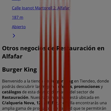
Calle Joanot Martorell 2, Alfafar
187 m
Abierto
Otros negocios de Restauración en
Alfafar
Burger King
Bienvenido a la tienda de
Burger King
en Tiendeo, donde
podrás descubrir las mejores
ofertas
,
promociones
y
catálogos
de esta destacada marca del sector de
Restauración
. Nuestra tienda física está ubicada en
C/alqueria Nova, 12
,
Alfafar
, y en ella encontrarás una
amplia gama de productos de calidad que te permitirán