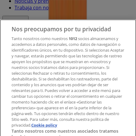
Noticias y prensa
Trabaja con nosotros
Contacto
Nos preocupamos por tu privacidad
Tanto nosotros como nuestros
1012
socios almacenamos y
accedemos a datos personales, como datos de navegación o
Contacto comercial y de marketing
identificadores únicos, en tu dispositivo. Si seleccionas Aceptar
Tienda mal colocada en el mapa
y navegar, estarás permitiendo que las tecnologías de rastreo
Notificar un folleto
apoyen los propósitos que se muestran en «nosotros y
¿Encontraste un problema en la web o en la
nuestros socios tratamos datos para proporcionar». Si
aplicación?
seleccionas Rechazar o retiras tu consentimiento, los
deshabilitarás. Si se deshabilitan los rastreadores, parte del
contenido y los anuncios que ves podrían dejar de ser
Índices
relevantes para ti. Puedes volver a acceder a este menú para
cambiar tus opciones o retirar el consentimiento en cualquier
momento haciendo clic en el enlace «Gestionar las
preferencias» que aparece en el en la parte inferior de la
Marcas
página web. Tus opciones tendrán efecto dentro de nuestro
Marcas locales
Sitio web. Para saber más, consulta nuestra política de
Negocios
privacidad.
Cookie policy
Tanto nosotros como nuestros asociados tratamos
Negocios cercanos