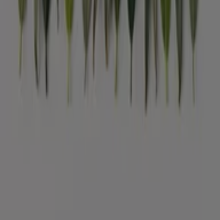
Cadena88
¡Bienvenido a Tiendeo! Aquí puedes encontrar no solo
las mejores
ofertas
,
catálogos
y
promociones
, sino
también descubrir las tiendas más populares en
Alfàs
del Pi
. Durante el mes de
agosto de 2026
, en nuestra
plataforma podrás conocer las últimas novedades de
Cadena88
, una de las marcas más reconocidas, así como
la ubicación y detalles de las tiendas más cercanas en
Alfàs del Pi
.
En Tiendeo, no solo tendrás acceso a
promociones
y
descuentos, sino también a información sobre las
tiendas físicas de tu ciudad. Explora los catálogos de
Cadena88
, encuentra las tiendas en
Alfàs del Pi
y
descubre los productos con grandes descuentos para
ahorrar en tus compras este
agosto
. Además, te
mantenemos al tanto de las ubicaciones exactas,
horarios de atención y todos los detalles necesarios para