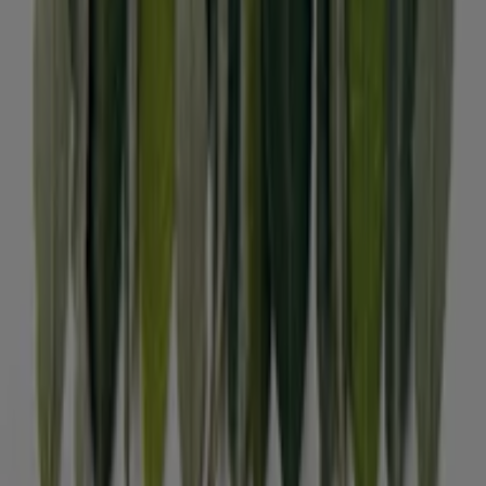
Cadena88
Jardín
Caduca el 29/8
692 m - Alfàs del Pi
Ciudades con tiendas de Cadena88
Cadena88 en Benifaió
Cadena88 en Almussafes
Cadena88 en Algemesí
Cadena88 en Silla
Cadena88 en
Torrent
Cadena88 en Albal
Cadena88 en Catarroja
Cadena88 en Turís
Cadena88 en Massanassa
Cadena88 en Sueca
Cadena88 en Aldaia
Cadena88 en
Xirivella
Ver más ciudades
Otros negocios de Jardín y Bricolaje
en Alfàs del Pi