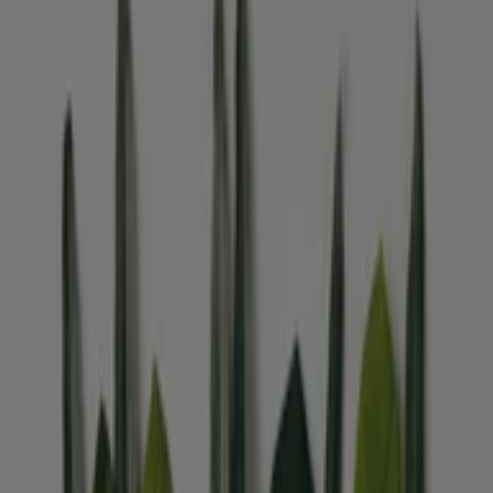
Cadena88
Ctra. Callosa, 55, Altea
7.4 km
Cerrado
Publicidad