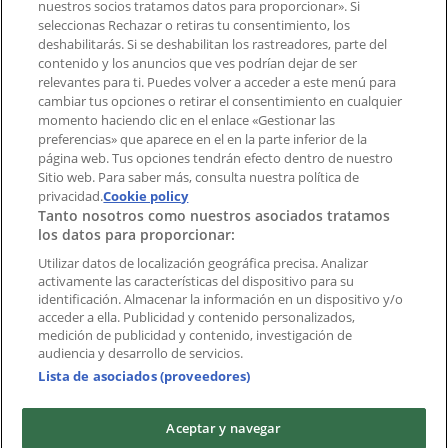
¿Encontraste un problema en la web o en la
nuestros socios tratamos datos para proporcionar». Si
aplicación?
seleccionas Rechazar o retiras tu consentimiento, los
deshabilitarás. Si se deshabilitan los rastreadores, parte del
contenido y los anuncios que ves podrían dejar de ser
Índices
relevantes para ti. Puedes volver a acceder a este menú para
cambiar tus opciones o retirar el consentimiento en cualquier
momento haciendo clic en el enlace «Gestionar las
preferencias» que aparece en el en la parte inferior de la
Marcas
página web. Tus opciones tendrán efecto dentro de nuestro
Marcas locales
Sitio web. Para saber más, consulta nuestra política de
Negocios
privacidad.
Cookie policy
Tanto nosotros como nuestros asociados tratamos
Negocios cercanos
los datos para proporcionar:
Productos
Productos locales
Utilizar datos de localización geográfica precisa. Analizar
activamente las características del dispositivo para su
Ciudades
identificación. Almacenar la información en un dispositivo y/o
acceder a ella. Publicidad y contenido personalizados,
Descargar la APP Tiendeo
medición de publicidad y contenido, investigación de
audiencia y desarrollo de servicios.
Lista de asociados (proveedores)
Aceptar y navegar