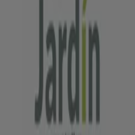
Horarios, teléfonos y direcciones
Tiendeo en Alfàs del Pi
»
Ofertas de Jardín y Bricolaje en Alfàs del Pi
»
Cadena88 en Alfàs del Pi
»
Tiendas de Cadena88 en Alfàs del Pi
Cadena88
C/. Calvario, 43, Alfàs del Pi
692 m