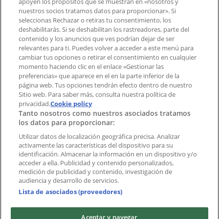
apoyen los propósitos que se muestran en «nosotros y
¿Encontraste un problema en la web o en la
nuestros socios tratamos datos para proporcionar». Si
aplicación?
seleccionas Rechazar o retiras tu consentimiento, los
deshabilitarás. Si se deshabilitan los rastreadores, parte del
contenido y los anuncios que ves podrían dejar de ser
Índices
relevantes para ti. Puedes volver a acceder a este menú para
cambiar tus opciones o retirar el consentimiento en cualquier
momento haciendo clic en el enlace «Gestionar las
preferencias» que aparece en el en la parte inferior de la
Marcas
página web. Tus opciones tendrán efecto dentro de nuestro
Marcas locales
Sitio web. Para saber más, consulta nuestra política de
Negocios
privacidad.
Cookie policy
Tanto nosotros como nuestros asociados tratamos
Negocios cercanos
los datos para proporcionar:
Productos
Productos locales
Utilizar datos de localización geográfica precisa. Analizar
activamente las características del dispositivo para su
Ciudades
identificación. Almacenar la información en un dispositivo y/o
acceder a ella. Publicidad y contenido personalizados,
Descargar la APP Tiendeo
medición de publicidad y contenido, investigación de
audiencia y desarrollo de servicios.
Lista de asociados (proveedores)
Aceptar y navegar