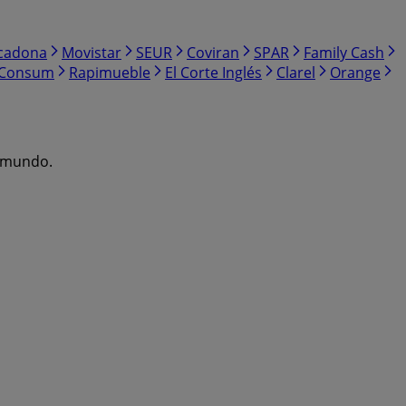
cadona
Movistar
SEUR
Coviran
SPAR
Family Cash
Consum
Rapimueble
El Corte Inglés
Clarel
Orange
l mundo.