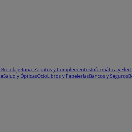
 Bricolaje
Ropa, Zapatos y Complementos
Informática y Elec
te
Salud y Ópticas
Ocio
Libros y Papelerías
Bancos y Seguros
B