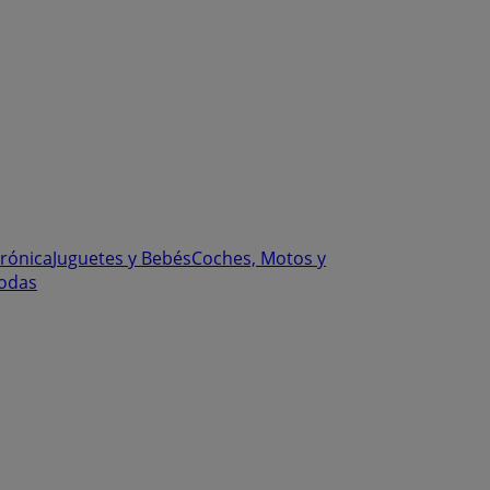
trónica
Juguetes y Bebés
Coches, Motos y
odas