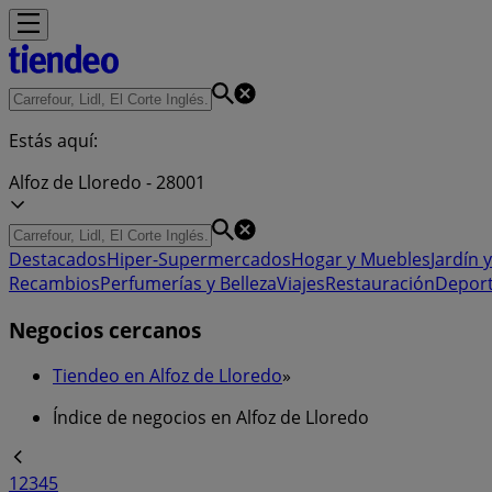
Estás aquí:
Alfoz de Lloredo - 28001
Destacados
Hiper-Supermercados
Hogar y Muebles
Jardín y
Recambios
Perfumerías y Belleza
Viajes
Restauración
Depor
Negocios cercanos
Tiendeo en Alfoz de Lloredo
»
Índice de negocios en Alfoz de Lloredo
1
2
3
4
5