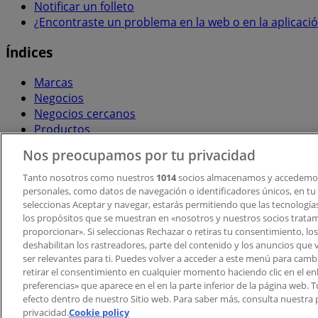
Notificar un folleto
¿Encontraste un problema en la web o en la aplicaci
Índices
Marcas
Negocios
Negocios cercanos
Productos
Ciudades
Nos preocupamos por tu privacidad
Descargar la APP Tiendeo
Tanto nosotros como nuestros
1014
socios almacenamos y accedemos
personales, como datos de navegación o identificadores únicos, en tu d
seleccionas Aceptar y navegar, estarás permitiendo que las tecnologí
los propósitos que se muestran en «nosotros y nuestros socios trata
proporcionar». Si seleccionas Rechazar o retiras tu consentimiento, los 
deshabilitan los rastreadores, parte del contenido y los anuncios que 
ser relevantes para ti. Puedes volver a acceder a este menú para camb
retirar el consentimiento en cualquier momento haciendo clic en el en
Copyright © Tiendeo ® 2026 · Shopfully Marketing S.L.U. –
preferencias» que aparece en el en la parte inferior de la página web.
efecto dentro de nuestro Sitio web. Para saber más, consulta nuestra p
Términos y condiciones
Política de privacidad
privacidad.
Cookie policy