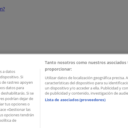
ón?
Tanto nosotros como nuestros asociados 
proporcionar:
 a datos
ispositivo. Si
Utilizar datos de localización geográfica precisa. 
as de rastreo apoyen
características del dispositivo para su identifica
mos datos para
un dispositivo y/o acceder a ella. Publicidad y c
deshabilitarás. Si se
de publicidad y contenido, investigación de audien
ves podrían dejar de
Lista de asociados (proveedores)
iar tus opciones o
lace «Gestionar las
 Palau de Mar – 08039 Barcelona, Spain
 Tus opciones tendrán
olítica de