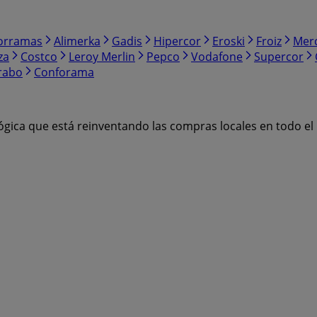
orramas
Alimerka
Gadis
Hipercor
Eroski
Froiz
Mer
za
Costco
Leroy Merlin
Pepco
Vodafone
Supercor
rabo
Conforama
ógica que está reinventando las compras locales en todo e