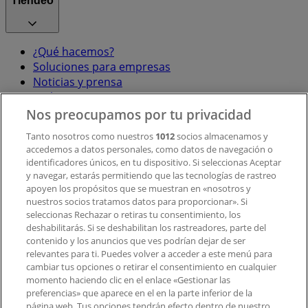
Tiendeo
¿Qué hacemos?
Soluciones para empresas
Noticias y prensa
Trabaja con nosotros
Nos preocupamos por tu privacidad
Contacto
Tanto nosotros como nuestros
1012
socios almacenamos y
accedemos a datos personales, como datos de navegación o
identificadores únicos, en tu dispositivo. Si seleccionas Aceptar
y navegar, estarás permitiendo que las tecnologías de rastreo
Contacto comercial y de marketing
apoyen los propósitos que se muestran en «nosotros y
Tienda mal colocada en el mapa
nuestros socios tratamos datos para proporcionar». Si
Notificar un folleto
seleccionas Rechazar o retiras tu consentimiento, los
deshabilitarás. Si se deshabilitan los rastreadores, parte del
¿Encontraste un problema en la web o en la
contenido y los anuncios que ves podrían dejar de ser
aplicación?
relevantes para ti. Puedes volver a acceder a este menú para
cambiar tus opciones o retirar el consentimiento en cualquier
momento haciendo clic en el enlace «Gestionar las
Índices
preferencias» que aparece en el en la parte inferior de la
página web. Tus opciones tendrán efecto dentro de nuestro