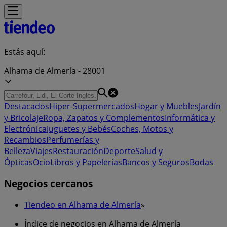
Estás aquí:
Alhama de Almería - 28001
Destacados
Hiper-Supermercados
Hogar y Muebles
Jardín
y Bricolaje
Ropa, Zapatos y Complementos
Informática y
Electrónica
Juguetes y Bebés
Coches, Motos y
Recambios
Perfumerías y
Belleza
Viajes
Restauración
Deporte
Salud y
Ópticas
Ocio
Libros y Papelerías
Bancos y Seguros
Bodas
Negocios cercanos
Tiendeo en Alhama de Almería
»
Índice de negocios en Alhama de Almería