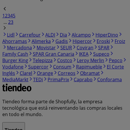
1
2
3
4
5
...
23
Lidl
Carrefour
ALDI
Dia
Alcampo
HiperDino
Ahorramas
Alimerka
Gadis
Hipercor
Eroski
Froiz
Mercadona
Movistar
SEUR
Coviran
SPAR
Family Cash
SPAR Gran Canaria
IKEA
Supeco
Burger King
Telepizza
Costco
Leroy Merlin
Pepco
Vodafone
Supercor
Consum
Rapimueble
El Corte
Inglés
Clarel
Orange
Correos
Obramat
MediaMarkt
TEDi
PrimaPrix
Caprabo
Conforama
Tiendeo forma parte de Shopfully, la empresa
tecnológica que está reinventando las compras locales
en todo el mundo.