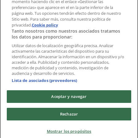
momento haciendo clic en el enlace «Gestionar las
preferencias» que aparece en el en la parte inferior de la
Marcas
página web. Tus opciones tendrán efecto dentro de nuestro
Marcas locales
Sitio web. Para saber más, consulta nuestra política de
Negocios
privacidad.
Cookie policy
Tanto nosotros como nuestros asociados tratamos
Negocios cercanos
los datos para proporcionar:
Productos
Productos locales
Utilizar datos de localización geográfica precisa. Analizar
activamente las características del dispositivo para su
Ciudades
identificación. Almacenar la información en un dispositivo y/o
acceder a ella. Publicidad y contenido personalizados,
Descargar la APP Tiendeo
medición de publicidad y contenido, investigación de
audiencia y desarrollo de servicios.
Lista de asociados (proveedores)
Aceptar y navegar
Copyright © Tiendeo ® 2026 · Shopfully Marketing S.L.U. –
Rechazar
Palau de Mar – 08039 Barcelona, Spain
Términos y condiciones
Política de privacidad
Mostrar los propósitos
Gestionar cookies