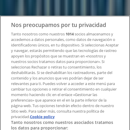
Trabaja con nosotros
Contacto
Nos preocupamos por tu privacidad
Tanto nosotros como nuestros
1014
socios almacenamos y
accedemos a datos personales, como datos de navegación o
Contacto comercial y de marketing
identificadores únicos, en tu dispositivo. Si seleccionas Aceptar
Tienda mal colocada en el mapa
y navegar, estarás permitiendo que las tecnologías de rastreo
Notificar un folleto
apoyen los propósitos que se muestran en «nosotros y
¿Encontraste un problema en la web o en la
nuestros socios tratamos datos para proporcionar». Si
aplicación?
seleccionas Rechazar o retiras tu consentimiento, los
deshabilitarás. Si se deshabilitan los rastreadores, parte del
contenido y los anuncios que ves podrían dejar de ser
Índices
relevantes para ti. Puedes volver a acceder a este menú para
cambiar tus opciones o retirar el consentimiento en cualquier
momento haciendo clic en el enlace «Gestionar las
preferencias» que aparece en el en la parte inferior de la
Marcas
página web. Tus opciones tendrán efecto dentro de nuestro
Marcas locales
Sitio web. Para saber más, consulta nuestra política de
Negocios
privacidad.
Cookie policy
Tanto nosotros como nuestros asociados tratamos
Negocios cercanos
los datos para proporcionar:
Productos