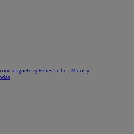
trónica
Juguetes y Bebés
Coches, Motos y
odas