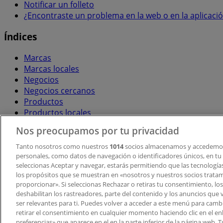
Notificar un folleto
¿Encontraste un problema en la web o en la aplicaci
Índices
Marcas
Marcas locales
Negocios
Negocios cercanos
Productos
Productos locales
Ciudades
Nos preocupamos por tu privacidad
Descargar la APP Tiendeo
Tanto nosotros como nuestros
1014
socios almacenamos y accedemos
personales, como datos de navegación o identificadores únicos, en tu d
seleccionas Aceptar y navegar, estarás permitiendo que las tecnologí
los propósitos que se muestran en «nosotros y nuestros socios trata
proporcionar». Si seleccionas Rechazar o retiras tu consentimiento, los 
deshabilitan los rastreadores, parte del contenido y los anuncios que 
ser relevantes para ti. Puedes volver a acceder a este menú para camb
retirar el consentimiento en cualquier momento haciendo clic en el en
Copyright © Tiendeo ® 2026 · Shopfully Marketing S.L.U. –
preferencias» que aparece en el en la parte inferior de la página web.