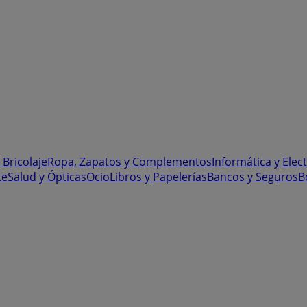
 Bricolaje
Ropa, Zapatos y Complementos
Informática y Elec
te
Salud y Ópticas
Ocio
Libros y Papelerías
Bancos y Seguros
B