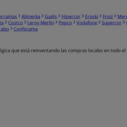
orramas
Alimerka
Gadis
Hipercor
Eroski
Froiz
Mer
za
Costco
Leroy Merlin
Pepco
Vodafone
Supercor
rabo
Conforama
ógica que está reinventando las compras locales en todo e