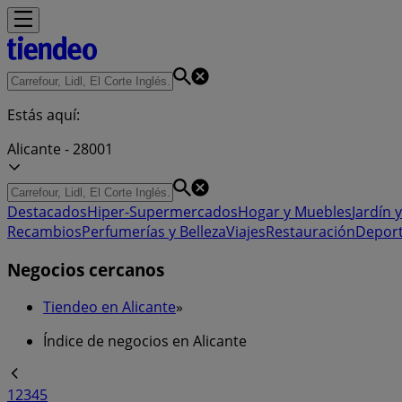
Estás aquí:
Alicante - 28001
Destacados
Hiper-Supermercados
Hogar y Muebles
Jardín y
Recambios
Perfumerías y Belleza
Viajes
Restauración
Depor
Negocios cercanos
Tiendeo en Alicante
»
Índice de negocios en Alicante
1
2
3
4
5