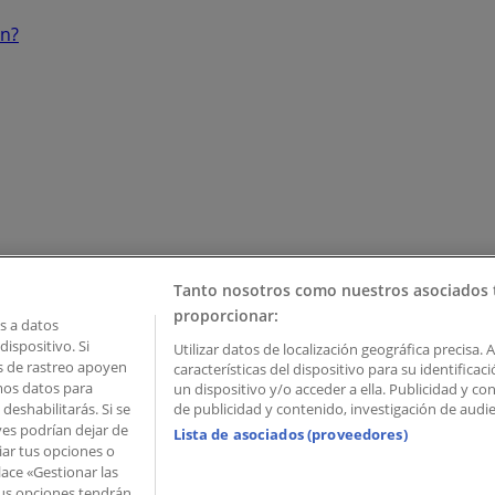
ón?
Tanto nosotros como nuestros asociados 
proporcionar:
 a datos
ispositivo. Si
Utilizar datos de localización geográfica precisa. 
as de rastreo apoyen
características del dispositivo para su identifica
mos datos para
un dispositivo y/o acceder a ella. Publicidad y c
deshabilitarás. Si se
de publicidad y contenido, investigación de audien
ves podrían dejar de
Lista de asociados (proveedores)
iar tus opciones o
lace «Gestionar las
 Palau de Mar – 08039 Barcelona, Spain
 Tus opciones tendrán