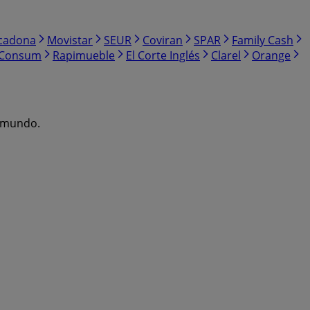
cadona
Movistar
SEUR
Coviran
SPAR
Family Cash
Consum
Rapimueble
El Corte Inglés
Clarel
Orange
l mundo.