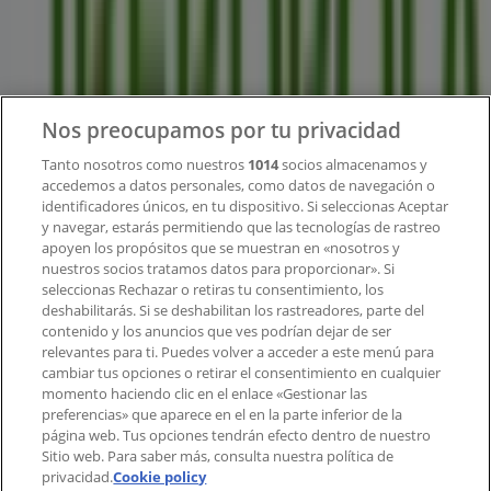
Soluciones para empresas
Noticias y prensa
Trabaja con nosotros
Contacto
Nos preocupamos por tu privacidad
Tanto nosotros como nuestros
1014
socios almacenamos y
accedemos a datos personales, como datos de navegación o
Contacto comercial y de marketing
identificadores únicos, en tu dispositivo. Si seleccionas Aceptar
Tienda mal colocada en el mapa
y navegar, estarás permitiendo que las tecnologías de rastreo
Notificar un folleto
apoyen los propósitos que se muestran en «nosotros y
¿Encontraste un problema en la web o en la
nuestros socios tratamos datos para proporcionar». Si
aplicación?
seleccionas Rechazar o retiras tu consentimiento, los
deshabilitarás. Si se deshabilitan los rastreadores, parte del
contenido y los anuncios que ves podrían dejar de ser
Índices
relevantes para ti. Puedes volver a acceder a este menú para
cambiar tus opciones o retirar el consentimiento en cualquier
momento haciendo clic en el enlace «Gestionar las
preferencias» que aparece en el en la parte inferior de la
Marcas
página web. Tus opciones tendrán efecto dentro de nuestro
Marcas locales
Sitio web. Para saber más, consulta nuestra política de
Negocios
privacidad.
Cookie policy