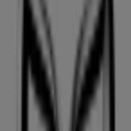
Mazda
Promoción
Caduca el 31/8
Ciudades con tiendas de Mazda
Mazda en Paterna
Mazda en Gandia
Mazda en
Dénia
Ver más ciudades
Otros negocios de Coches, Motos y
Recambios en Alicante
Mazda