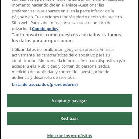
momento haciendo clic en el enlace «Gestionar las
preferencias» que aparece en el en la parte inferior de la
Marcas
página web. Tus opciones tendrán efecto dentro de nuestro
Marcas locales
Sitio web. Para saber más, consulta nuestra política de
Negocios
privacidad.
Cookie policy
Tanto nosotros como nuestros asociados tratamos
Negocios cercanos
los datos para proporcionar:
Productos
Productos locales
Utilizar datos de localización geográfica precisa. Analizar
activamente las características del dispositivo para su
Ciudades
identificación. Almacenar la información en un dispositivo y/o
acceder a ella. Publicidad y contenido personalizados,
Descargar la APP Tiendeo
medición de publicidad y contenido, investigación de
audiencia y desarrollo de servicios.
Lista de asociados (proveedores)
Aceptar y navegar
Copyright © Tiendeo ® 2026 · Shopfully Marketing S.L.U. –
Rechazar
Palau de Mar – 08039 Barcelona, Spain
Términos y condiciones
Política de privacidad
Mostrar los propósitos