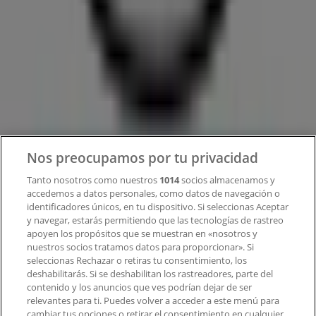
Tiendeo
¿Qué hacemos?
Soluciones para empresas
Noticias y prensa
Trabaja con nosotros
Contacto
Nos preocupamos por tu privacidad
Tanto nosotros como nuestros
1014
socios almacenamos y
accedemos a datos personales, como datos de navegación o
Contacto comercial y de marketing
identificadores únicos, en tu dispositivo. Si seleccionas Aceptar
Tienda mal colocada en el mapa
y navegar, estarás permitiendo que las tecnologías de rastreo
Notificar un folleto
apoyen los propósitos que se muestran en «nosotros y
¿Encontraste un problema en la web o en la
nuestros socios tratamos datos para proporcionar». Si
aplicación?
seleccionas Rechazar o retiras tu consentimiento, los
deshabilitarás. Si se deshabilitan los rastreadores, parte del
contenido y los anuncios que ves podrían dejar de ser
Índices
relevantes para ti. Puedes volver a acceder a este menú para
cambiar tus opciones o retirar el consentimiento en cualquier