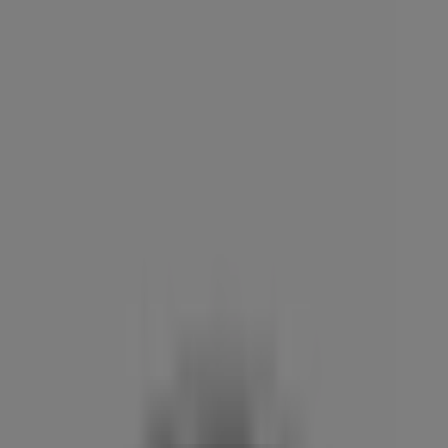
Estás aquí:
Alicante - 28001
Destacados
Hiper-Supermercados
Hogar y Muebles
Jardín
y Bricolaje
Ropa, Zapatos y Complementos
Informática y
Electrónica
Juguetes y Bebés
Coches, Motos y
Recambios
Perfumerías y
Belleza
Viajes
Restauración
Deporte
Salud y
Ópticas
Ocio
Libros y Papelerías
Bancos y Seguros
Bodas
Publicidad
Mazda Alicante - Teléfonos,