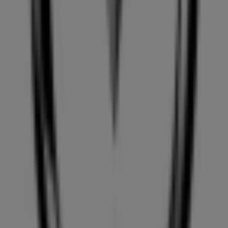
actualizado con los mejores precios durante
agosto de
2026
. En Tiendeo, siempre encontrarás las mejores
tiendas y opciones de compra en
Alicante
. ¡Empieza a
explorar las tiendas y promociones que tenemos para ti
ahora mismo!
Publicidad