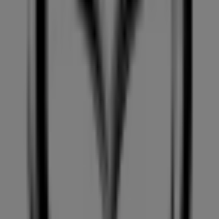
¡Bienvenido a Tiendeo! Aquí puedes encontrar no solo
las mejores
ofertas
,
catálogos
y
promociones
, sino
también descubrir las tiendas más populares en
Alicante
. Durante el mes de
agosto de 2026
, en nuestra
plataforma podrás conocer las últimas novedades de
Mazda
, una de las marcas más reconocidas, así como la
ubicación y detalles de las tiendas más cercanas en
Alicante
.
En Tiendeo, no solo tendrás acceso a
promociones
y
descuentos, sino también a información sobre las
tiendas físicas de tu ciudad. Explora los catálogos de
Mazda
, encuentra las tiendas en
Alicante
y descubre los
productos con grandes descuentos para ahorrar en tus
compras este
agosto
. Además, te mantenemos al tanto
de las ubicaciones exactas, horarios de atención y todos
los detalles necesarios para que puedas disfrutar de una
experiencia de compra completa en
Alicante
.
No pierdas la oportunidad de aprovechar las
ofertas
de
Mazda
en las tiendas de
Alicante
y mantente