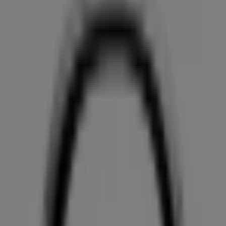
horarios y direcciones
Tiendeo en Alicante
»
Ofertas de Coches, Motos y Recambios en Alicante
»
Mazda en Alicante
»
Tiendas de Mazda en Alicante
Mazda
Carretera de Ocaña 31, Alicante
4.1 km
Cerrado