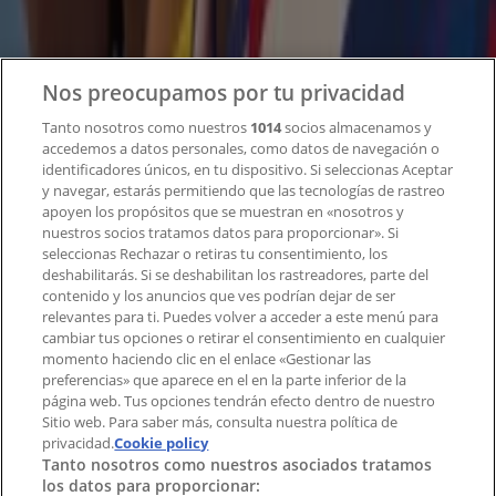
Trabaja con nosotros
Contacto
Nos preocupamos por tu privacidad
Tanto nosotros como nuestros
1014
socios almacenamos y
accedemos a datos personales, como datos de navegación o
Contacto comercial y de marketing
identificadores únicos, en tu dispositivo. Si seleccionas Aceptar
Tienda mal colocada en el mapa
y navegar, estarás permitiendo que las tecnologías de rastreo
Notificar un folleto
apoyen los propósitos que se muestran en «nosotros y
¿Encontraste un problema en la web o en la
nuestros socios tratamos datos para proporcionar». Si
aplicación?
seleccionas Rechazar o retiras tu consentimiento, los
deshabilitarás. Si se deshabilitan los rastreadores, parte del
contenido y los anuncios que ves podrían dejar de ser
Índices
relevantes para ti. Puedes volver a acceder a este menú para
cambiar tus opciones o retirar el consentimiento en cualquier
momento haciendo clic en el enlace «Gestionar las
preferencias» que aparece en el en la parte inferior de la
Marcas
página web. Tus opciones tendrán efecto dentro de nuestro
Marcas locales
Sitio web. Para saber más, consulta nuestra política de
Negocios
privacidad.
Cookie policy
Tanto nosotros como nuestros asociados tratamos
Negocios cercanos
los datos para proporcionar:
Productos