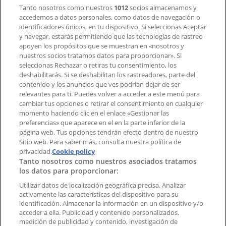
Tanto nosotros como nuestros
1012
socios almacenamos y
accedemos a datos personales, como datos de navegación o
Contacto comercial y de marketing
identificadores únicos, en tu dispositivo. Si seleccionas Aceptar
Tienda mal colocada en el mapa
y navegar, estarás permitiendo que las tecnologías de rastreo
Notificar un folleto
apoyen los propósitos que se muestran en «nosotros y
¿Encontraste un problema en la web o en la
nuestros socios tratamos datos para proporcionar». Si
aplicación?
seleccionas Rechazar o retiras tu consentimiento, los
deshabilitarás. Si se deshabilitan los rastreadores, parte del
contenido y los anuncios que ves podrían dejar de ser
Índices
relevantes para ti. Puedes volver a acceder a este menú para
cambiar tus opciones o retirar el consentimiento en cualquier
momento haciendo clic en el enlace «Gestionar las
preferencias» que aparece en el en la parte inferior de la
Marcas
página web. Tus opciones tendrán efecto dentro de nuestro
Marcas locales
Sitio web. Para saber más, consulta nuestra política de
Negocios
privacidad.
Cookie policy
Tanto nosotros como nuestros asociados tratamos
Negocios cercanos
los datos para proporcionar:
Productos
Productos locales
Utilizar datos de localización geográfica precisa. Analizar
activamente las características del dispositivo para su
Ciudades
identificación. Almacenar la información en un dispositivo y/o
acceder a ella. Publicidad y contenido personalizados,
Descargar la APP Tiendeo
medición de publicidad y contenido, investigación de