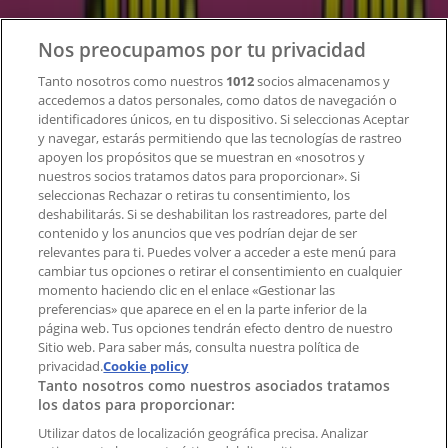
Soluciones para empresas
Noticias y prensa
Trabaja con nosotros
Nos preocupamos por tu privacidad
Tanto nosotros como nuestros
1012
socios almacenamos y
accedemos a datos personales, como datos de navegación o
Contacto
identificadores únicos, en tu dispositivo. Si seleccionas Aceptar
y navegar, estarás permitiendo que las tecnologías de rastreo
apoyen los propósitos que se muestran en «nosotros y
Contacto comercial y de marketing
nuestros socios tratamos datos para proporcionar». Si
Tienda mal colocada en el mapa
seleccionas Rechazar o retiras tu consentimiento, los
deshabilitarás. Si se deshabilitan los rastreadores, parte del
Notificar un folleto
contenido y los anuncios que ves podrían dejar de ser
¿Encontraste un problema en la web o en la
relevantes para ti. Puedes volver a acceder a este menú para
aplicación?
cambiar tus opciones o retirar el consentimiento en cualquier
momento haciendo clic en el enlace «Gestionar las
preferencias» que aparece en el en la parte inferior de la
Índices
página web. Tus opciones tendrán efecto dentro de nuestro
Sitio web. Para saber más, consulta nuestra política de
privacidad.
Cookie policy
Tanto nosotros como nuestros asociados tratamos
Marcas
los datos para proporcionar:
Negocios
Productos
Utilizar datos de localización geográfica precisa. Analizar