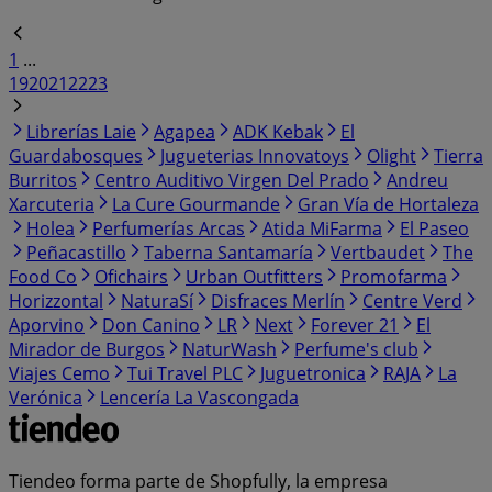
1
...
19
20
21
22
23
Librerías Laie
Agapea
ADK Kebak
El
Guardabosques
Jugueterias Innovatoys
Olight
Tierra
Burritos
Centro Auditivo Virgen Del Prado
Andreu
Xarcuteria
La Cure Gourmande
Gran Vía de Hortaleza
Holea
Perfumerías Arcas
Atida MiFarma
El Paseo
Peñacastillo
Taberna Santamaría
Vertbaudet
The
Food Co
Ofichairs
Urban Outfitters
Promofarma
Horizzontal
NaturaSí
Disfraces Merlín
Centre Verd
Aporvino
Don Canino
LR
Next
Forever 21
El
Mirador de Burgos
NaturWash
Perfume's club
Viajes Cemo
Tui Travel PLC
Juguetronica
RAJA
La
Verónica
Lencería La Vascongada
Tiendeo forma parte de Shopfully, la empresa