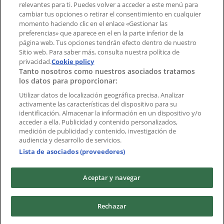
relevantes para ti. Puedes volver a acceder a este menú para
cambiar tus opciones o retirar el consentimiento en cualquier
momento haciendo clic en el enlace «Gestionar las
Índices
preferencias» que aparece en el en la parte inferior de la
página web. Tus opciones tendrán efecto dentro de nuestro
Sitio web. Para saber más, consulta nuestra política de
privacidad.
Marcas
Cookie policy
Tanto nosotros como nuestros asociados tratamos
Negocios
los datos para proporcionar:
Negocios cercanos
Productos
Utilizar datos de localización geográfica precisa. Analizar
activamente las características del dispositivo para su
Ciudades
identificación. Almacenar la información en un dispositivo y/o
acceder a ella. Publicidad y contenido personalizados,
Descargar la APP Tiendeo
medición de publicidad y contenido, investigación de
audiencia y desarrollo de servicios.
Lista de asociados (proveedores)
Aceptar y navegar
Copyright © Tiendeo ® 2026 · Shopfully Marketing S.L.U. –
Rechazar
Palau de Mar – 08039 Barcelona, Spain