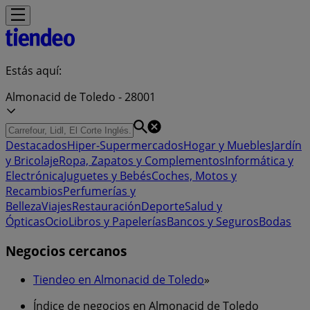
Estás aquí:
Almonacid de Toledo - 28001
Destacados
Hiper-Supermercados
Hogar y Muebles
Jardín
y Bricolaje
Ropa, Zapatos y Complementos
Informática y
Electrónica
Juguetes y Bebés
Coches, Motos y
Recambios
Perfumerías y
Belleza
Viajes
Restauración
Deporte
Salud y
Ópticas
Ocio
Libros y Papelerías
Bancos y Seguros
Bodas
Negocios cercanos
Tiendeo en Almonacid de Toledo
»
Índice de negocios en Almonacid de Toledo