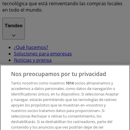
tecnológica que está reinventando las compras locales
en todo el mundo.
Tiendeo
¿Qué hacemos?
Soluciones para empresas
Noticias y prensa
Trabaja con nosotros
Nos preocupamos por tu privacidad
Contacto
Tanto nosotros como nuestros
1014
socios almacenamos y
accedemos a datos personales, como datos de navegación o
identificadores únicos, en tu dispositivo. Si seleccionas Aceptar
y navegar, estarás permitiendo que las tecnologías de rastreo
Contacto comercial y de marketing
apoyen los propósitos que se muestran en «nosotros y
Tienda mal colocada en el mapa
nuestros socios tratamos datos para proporcionar». Si
Notificar un folleto
seleccionas Rechazar o retiras tu consentimiento, los
deshabilitarás. Si se deshabilitan los rastreadores, parte del
¿Encontraste un problema en la web o en la
contenido y los anuncios que ves podrían dejar de ser
aplicación?