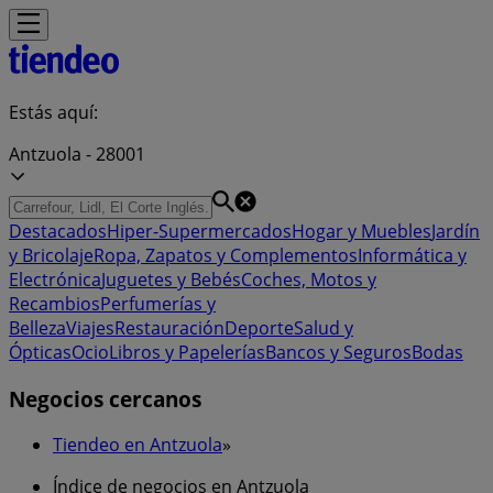
Estás aquí:
Antzuola - 28001
Destacados
Hiper-Supermercados
Hogar y Muebles
Jardín
y Bricolaje
Ropa, Zapatos y Complementos
Informática y
Electrónica
Juguetes y Bebés
Coches, Motos y
Recambios
Perfumerías y
Belleza
Viajes
Restauración
Deporte
Salud y
Ópticas
Ocio
Libros y Papelerías
Bancos y Seguros
Bodas
Negocios cercanos
Tiendeo en Antzuola
»
Índice de negocios en Antzuola