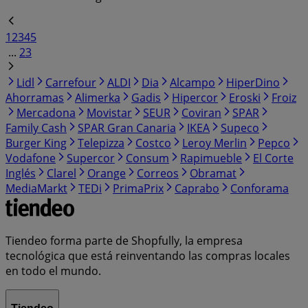
1
2
3
4
5
...
23
Lidl
Carrefour
ALDI
Dia
Alcampo
HiperDino
Ahorramas
Alimerka
Gadis
Hipercor
Eroski
Froiz
Mercadona
Movistar
SEUR
Coviran
SPAR
Family Cash
SPAR Gran Canaria
IKEA
Supeco
Burger King
Telepizza
Costco
Leroy Merlin
Pepco
Vodafone
Supercor
Consum
Rapimueble
El Corte
Inglés
Clarel
Orange
Correos
Obramat
MediaMarkt
TEDi
PrimaPrix
Caprabo
Conforama
Tiendeo forma parte de Shopfully, la empresa
tecnológica que está reinventando las compras locales
en todo el mundo.