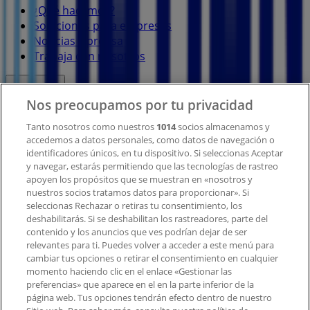
¿Qué hacemos?
Soluciones para empresas
Noticias y prensa
Trabaja con nosotros
Contacto
Nos preocupamos por tu privacidad
Tanto nosotros como nuestros
1014
socios almacenamos y
accedemos a datos personales, como datos de navegación o
Contacto comercial y de marketing
identificadores únicos, en tu dispositivo. Si seleccionas Aceptar
Tienda mal colocada en el mapa
y navegar, estarás permitiendo que las tecnologías de rastreo
Notificar un folleto
apoyen los propósitos que se muestran en «nosotros y
¿Encontraste un problema en la web o en la
nuestros socios tratamos datos para proporcionar». Si
aplicación?
seleccionas Rechazar o retiras tu consentimiento, los
deshabilitarás. Si se deshabilitan los rastreadores, parte del
contenido y los anuncios que ves podrían dejar de ser
Índices
relevantes para ti. Puedes volver a acceder a este menú para
cambiar tus opciones o retirar el consentimiento en cualquier
momento haciendo clic en el enlace «Gestionar las
preferencias» que aparece en el en la parte inferior de la
Marcas
página web. Tus opciones tendrán efecto dentro de nuestro
Marcas locales