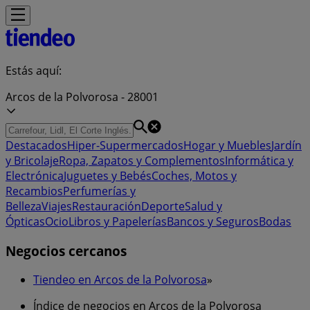
Estás aquí:
Arcos de la Polvorosa - 28001
Destacados
Hiper-Supermercados
Hogar y Muebles
Jardín
y Bricolaje
Ropa, Zapatos y Complementos
Informática y
Electrónica
Juguetes y Bebés
Coches, Motos y
Recambios
Perfumerías y
Belleza
Viajes
Restauración
Deporte
Salud y
Ópticas
Ocio
Libros y Papelerías
Bancos y Seguros
Bodas
Negocios cercanos
Tiendeo en Arcos de la Polvorosa
»
Índice de negocios en Arcos de la Polvorosa