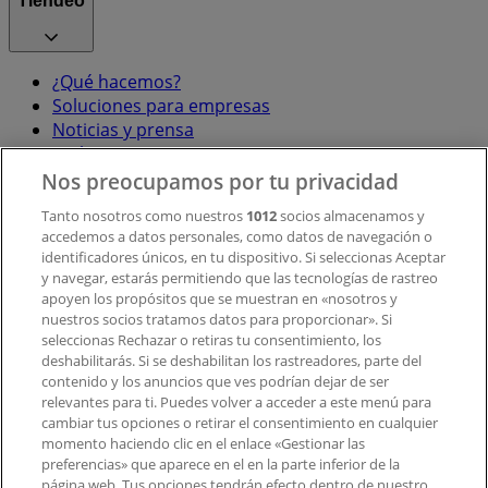
Tiendeo
¿Qué hacemos?
Soluciones para empresas
Noticias y prensa
Trabaja con nosotros
Nos preocupamos por tu privacidad
Contacto
Tanto nosotros como nuestros
1012
socios almacenamos y
accedemos a datos personales, como datos de navegación o
identificadores únicos, en tu dispositivo. Si seleccionas Aceptar
y navegar, estarás permitiendo que las tecnologías de rastreo
Contacto comercial y de marketing
apoyen los propósitos que se muestran en «nosotros y
Tienda mal colocada en el mapa
nuestros socios tratamos datos para proporcionar». Si
Notificar un folleto
seleccionas Rechazar o retiras tu consentimiento, los
deshabilitarás. Si se deshabilitan los rastreadores, parte del
¿Encontraste un problema en la web o en la
contenido y los anuncios que ves podrían dejar de ser
aplicación?
relevantes para ti. Puedes volver a acceder a este menú para
cambiar tus opciones o retirar el consentimiento en cualquier
momento haciendo clic en el enlace «Gestionar las
Índices
preferencias» que aparece en el en la parte inferior de la
página web. Tus opciones tendrán efecto dentro de nuestro