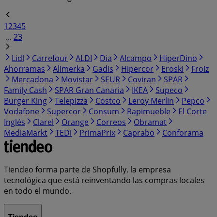
1
2
3
4
5
...
23
Lidl
Carrefour
ALDI
Dia
Alcampo
HiperDino
Ahorramas
Alimerka
Gadis
Hipercor
Eroski
Froiz
Mercadona
Movistar
SEUR
Coviran
SPAR
Family Cash
SPAR Gran Canaria
IKEA
Supeco
Burger King
Telepizza
Costco
Leroy Merlin
Pepco
Vodafone
Supercor
Consum
Rapimueble
El Corte
Inglés
Clarel
Orange
Correos
Obramat
MediaMarkt
TEDi
PrimaPrix
Caprabo
Conforama
Tiendeo forma parte de Shopfully, la empresa
tecnológica que está reinventando las compras locales
en todo el mundo.