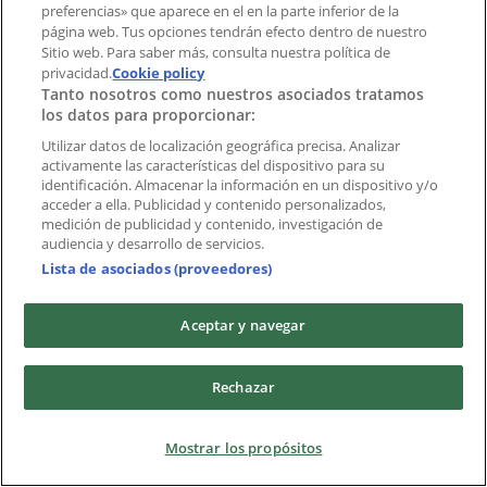
preferencias» que aparece en el en la parte inferior de la
Marcas
página web. Tus opciones tendrán efecto dentro de nuestro
Marcas locales
Sitio web. Para saber más, consulta nuestra política de
Negocios
privacidad.
Cookie policy
Tanto nosotros como nuestros asociados tratamos
Negocios cercanos
los datos para proporcionar:
Productos
Productos locales
Utilizar datos de localización geográfica precisa. Analizar
activamente las características del dispositivo para su
Ciudades
identificación. Almacenar la información en un dispositivo y/o
acceder a ella. Publicidad y contenido personalizados,
Descargar la APP Tiendeo
medición de publicidad y contenido, investigación de
audiencia y desarrollo de servicios.
Lista de asociados (proveedores)
Aceptar y navegar
Copyright © Tiendeo ® 2026 · Shopfully Marketing S.L.U. –
Rechazar
Palau de Mar – 08039 Barcelona, Spain
Términos y condiciones
Política de privacidad
Mostrar los propósitos
Gestionar cookies